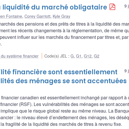
a liquidité du marché obligataire
9 
ien Fontaine
,
Corey Garriott
,
Kyle Gray
marchés des pensions et des prêts de titres à la liquidité des m
mment les récents changements à la réglementation, de même qu
 peuvent influer sur les marchés du financement par titres et, par
.
e du système financier
Code(s) JEL
:
G
,
G1
,
G12
,
G2
ilité financière sont essentiellement
9 
ilités des ménages se sont accentuées
 financier canadien est essentiellement inchangé par rapport à c
e financier (RSF). Les vulnérabilités des ménages se sont accen
implique que le risque global reste au même niveau. La Banqu
inancier : le niveau élevé d’endettement des ménages, les déséq
fragilité de la liquidité des marchés de titres à revenu fixe.