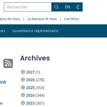
Rechercher
EN
Rechercher
Changez
dans
de
opos de nous
La Banque et vous
Carrières
le
thème
site
Rechercher
ques
Surveillance réglementaire
dans
le
site
Archives
2027
(1)
2026
(278)
ive
2025
(353)
2024
(344)
de
2023
(301)