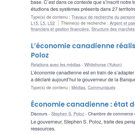
base. C’est dans ce contexte que s’inscrit notre
étudions des systèmes présents dans 27 territoir
Type(s) de contenu
:
Travaux de recherche du person
L15
,
L5
,
L52
Thème(s) de recherche
:
Argent et pa
financiers et gestion financière
,
Structure des marchés
L’économie canadienne réalis
Poloz
Relations avec les médias
Whitehorse (Yukon)
L’économie canadienne est en train de s’adapter a
a déclaré aujourd’hui le gouverneur de la Banq
Type(s) de contenu
:
Médias
,
Communiqués
Économie canadienne : état de
Discours
Stephen S. Poloz
Chambre de commerce 
Le gouverneur, Stephen S. Poloz, traite des pers
ressources.