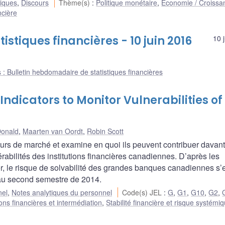
liques
,
Discours
Thème(s)
:
Politique monétaire
,
Économie / Croissa
ncière
stiques financières - 10 juin 2016
10 
 : Bulletin hebdomadaire de statistiques financières
dicators to Monitor Vulnerabilities of
onald
,
Maarten van Oordt
,
Robin Scott
teurs de marché et examine en quoi ils peuvent contribuer davan
abilités des institutions financières canadiennes. D’après les
er, le risque de solvabilité des grandes banques canadiennes s’
é au second semestre de 2014.
nel
,
Notes analytiques du personnel
Code(s) JEL
:
G
,
G1
,
G10
,
G2
,
tions financières et intermédiation
,
Stabilité financière et risque systémi