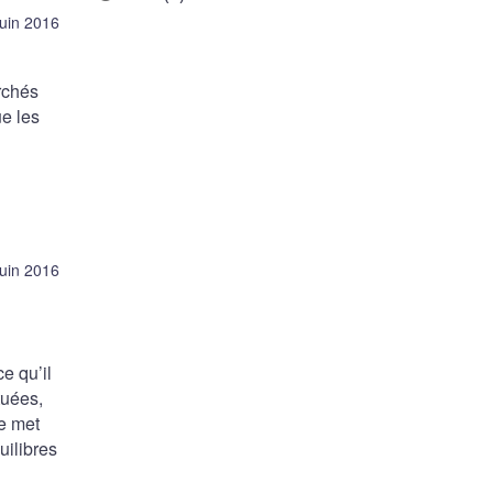
juin 2016
archés
e les
juin 2016
e qu’il
tuées,
e met
uilibres