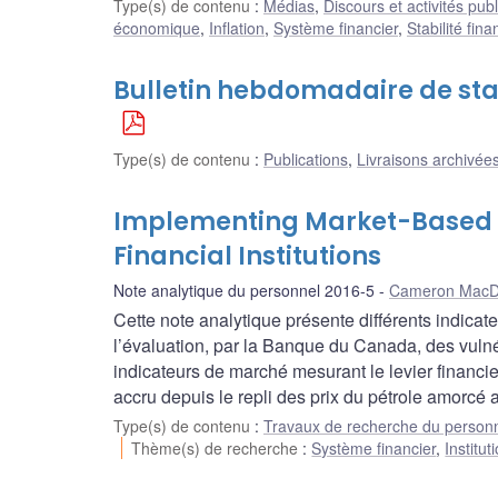
Type(s) de contenu
:
Médias
,
Discours et activités pub
économique
,
Inflation
,
Système financier
,
Stabilité fina
Bulletin hebdomadaire de stati
Type(s) de contenu
:
Publications
,
Livraisons archivées
Implementing Market-Based In
Financial Institutions
Note analytique du personnel 2016-5
Cameron MacD
Cette note analytique présente différents indica
l’évaluation, par la Banque du Canada, des vulnér
indicateurs de marché mesurant le levier financi
accru depuis le repli des prix du pétrole amorc
Type(s) de contenu
:
Travaux de recherche du person
Thème(s) de recherche
:
Système financier
,
Institu