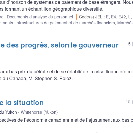
 tour d’horizon de systèmes de paiement de base étrangers. Nou
es formant un échantillon géographique diversifié.
nel
,
Documents d'analyse du personnel
Code(s) JEL
:
E
,
E4
,
E42
,
L
iements
,
Infrastructures de paiement et de marchés financiers
,
Marché
e des progrès, selon le gouverneur
15 
ux bas prix du pétrole et de se rétablir de la crise financière m
ue du Canada, M. Stephen S. Poloz.
 la situation
15 
du Yukon
Whitehorse (Yukon)
pectives de l’économie canadienne et de l’ajustement aux bas p