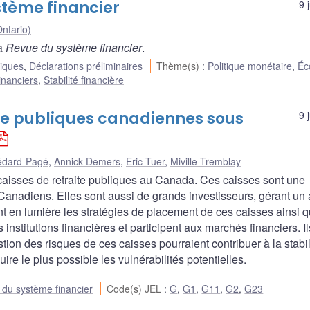
stème financier
9 
ntario)
la
Revue du système financier
.
liques
,
Déclarations préliminaires
Thème(s)
:
Politique monétaire
,
Éc
inanciers
,
Stabilité financière
ite publiques canadiennes sous
9 
édard-Pagé
,
Annick Demers
,
Eric Tuer
,
Miville Tremblay
 caisses de retraite publiques au Canada. Ces caisses sont une
Canadiens. Elles sont aussi de grands investisseurs, gérant un a
ent en lumière les stratégies de placement de ces caisses ainsi q
institutions financières et participent aux marchés financiers. Il
n des risques de ces caisses pourraient contribuer à la stabil
ire le plus possible les vulnérabilités potentielles.
e du système financier
Code(s) JEL
:
G
,
G1
,
G11
,
G2
,
G23