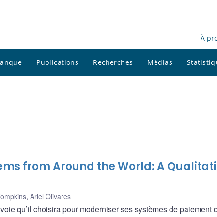
À pr
 banque
Publications
Recherches
Médias
Statisti
ems from Around the World: A Qualitat
Tompkins
,
Ariel Olivares
la voie qu’il choisira pour moderniser ses systèmes de paiement 