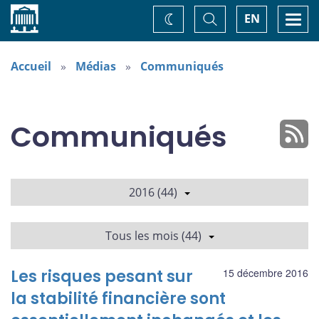
Accueil
Basculer
Togg
EN
Changez
la
navi
recherche
de
thème
Accueil
Médias
Communiqués
Communiqués
2016 (44)
Tous les mois (44)
Les risques pesant sur
15 décembre 2016
la stabilité financière sont