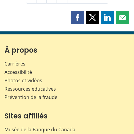
Partager
Partager
Partager
Part
cette
cette
cette
cette
page
page
page
page
sur
sur
sur
par
Facebook
X
LinkedIn
courr
À propos
Carrières
Accessibilité
Photos et vidéos
Ressources éducatives
Prévention de la fraude
Sites affiliés
Musée de la Banque du Canada