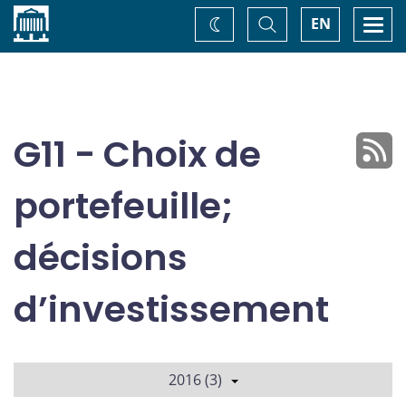
Accueil
Basculer
Togg
EN
Changez
la
navi
recherche
de
thème
G11 - Choix de
portefeuille;
décisions
d’investissement
2016 (3)