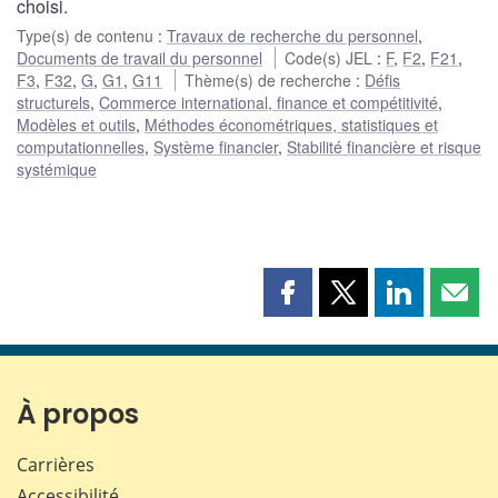
choisi.
Type(s) de contenu
:
Travaux de recherche du personnel
,
Documents de travail du personnel
Code(s) JEL
:
F
,
F2
,
F21
,
F3
,
F32
,
G
,
G1
,
G11
Thème(s) de recherche
:
Défis
structurels
,
Commerce international, finance et compétitivité
,
Modèles et outils
,
Méthodes économétriques, statistiques et
computationnelles
,
Système financier
,
Stabilité financière et risque
systémique
Partager
Partager
Partager
Part
cette
cette
cette
cette
page
page
page
page
sur
sur
sur
par
Facebook
X
LinkedIn
courr
À propos
Carrières
Accessibilité