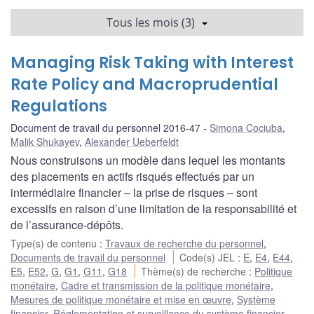
Tous les mois (3)
Managing Risk Taking with Interest
Rate Policy and Macroprudential
Regulations
Document de travail du personnel 2016-47
Simona Cociuba
,
Malik Shukayev
,
Alexander Ueberfeldt
Nous construisons un modèle dans lequel les montants
des placements en actifs risqués effectués par un
intermédiaire financier ‒ la prise de risques ‒ sont
excessifs en raison d’une limitation de la responsabilité et
de l’assurance-dépôts.
Type(s) de contenu
:
Travaux de recherche du personnel
,
Documents de travail du personnel
Code(s) JEL
:
E
,
E4
,
E44
,
E5
,
E52
,
G
,
G1
,
G11
,
G18
Thème(s) de recherche
:
Politique
monétaire
,
Cadre et transmission de la politique monétaire
,
Mesures de politique monétaire et mise en œuvre
,
Système
financier
,
Réglementation et surveillance du système financier
,