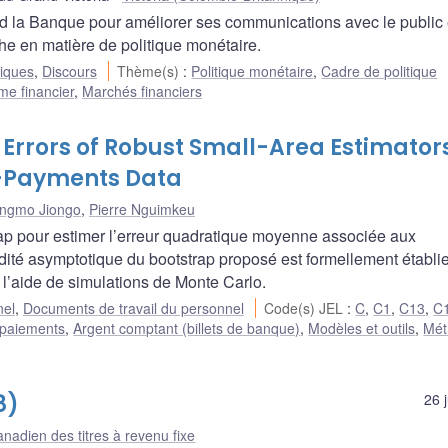
 la Banque pour améliorer ses communications avec le public 
e en matière de politique monétaire.
liques
,
Discours
Thème(s)
:
Politique monétaire
,
Cadre de politique
me financier
,
Marchés financiers
rrors of Robust Small-Area Estimators
f-Payments Data
ongmo Jiongo
,
Pierre Nguimkeu
p pour estimer l’erreur quadratique moyenne associée aux
idité asymptotique du bootstrap proposé est formellement établie
 l’aide de simulations de Monte Carlo.
nel
,
Documents de travail du personnel
Code(s) JEL
:
C
,
C1
,
C13
,
C
 paiements
,
Argent comptant (billets de banque)
,
Modèles et outils
,
Mét
8)
26 
nadien des titres à revenu fixe