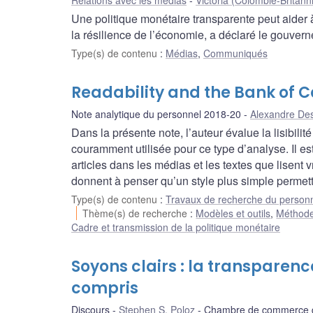
Relations avec les médias
Victoria (Colombie-Britann
Une politique monétaire transparente peut aider à
la résilience de l’économie, a déclaré le gouver
Type(s) de contenu
:
Médias
,
Communiqués
Readability and the Bank of
Note analytique du personnel 2018-20
Alexandre De
Dans la présente note, l’auteur évalue la lisibi
couramment utilisée pour ce type d’analyse. Il est
articles dans les médias et les textes que lisent
donnent à penser qu’un style plus simple permett
Type(s) de contenu
:
Travaux de recherche du person
Thème(s) de recherche
:
Modèles et outils
,
Méthode
Cadre et transmission de la politique monétaire
Soyons clairs : la transparenc
compris
Discours
Stephen S. Poloz
Chambre de commerce d