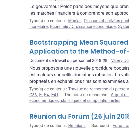
Le gouverneur Poloz parle des moyens que prend
les marchés financiers à comprendre son approch
Type(s) de contenu
:
Médias
,
Discours et activités pub
monétaire
,
Économie / Croissance économique
,
Systè
Bootstrapping Mean Squared E
Application to the Method-o
Document de travail du personnel 2018-28
Valéry D
Nous proposons une nouvelle procédure bootstra
estimateurs sur petits domaines robustes. La val
propriétés en échantillons finis sont examinées à
Type(s) de contenu
:
Travaux de recherche du person
C83
,
E
,
E4
,
E41
Thème(s) de recherche
:
Argent et
économétriques, statistiques et computationnelles
Réunion du Forum (26 juin 201
Type(s) de contenu
:
Réunions
Source(s)
:
Forum ca