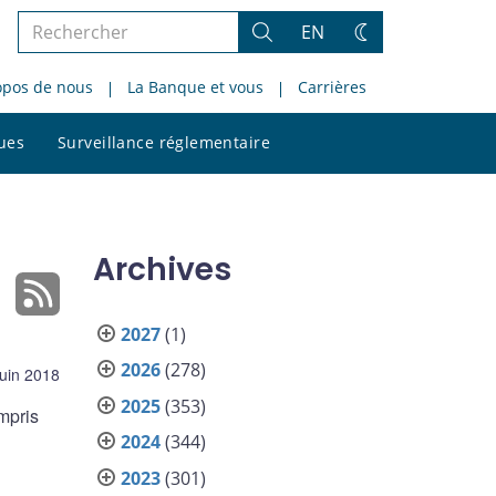
Rechercher
EN
Rechercher
Changez
dans
de
opos de nous
La Banque et vous
Carrières
le
thème
site
Rechercher
ques
Surveillance réglementaire
dans
le
site
Archives
2027
(1)
2026
(278)
juin 2018
2025
(353)
mpris
2024
(344)
2023
(301)