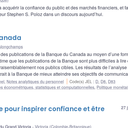
ique)
 acquérir la confiance du public et des marchés financiers, et f
neur Stephen S. Poloz dans un discours aujourd’hui.
 Canada
slongchamps
lité des publications de la Banque du Canada au moyen d’une for
ime que les publications de la Banque sont plus difficiles à lire
 vraisemblablement nos publics cibles. Les résultats de l’analyse
rait à la Banque de mieux atteindre ses objectifs de communica
nel
,
Notes analytiques du personnel
Code(s) JEL
:
D
,
D8
,
D83
s économétriques, statistiques et computationnelles
,
Politique monétai
e pour inspirer confiance et être
27 
u Grand Victoria
Victoria (Colombie-Britannique)