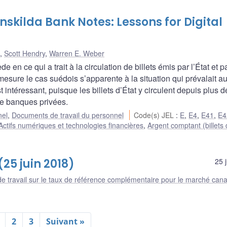
skilda Bank Notes: Lessons for Digital
,
Scott Hendry
,
Warren E. Weber
en ce qui a trait à la circulation de billets émis par l’État et p
esure le cas suédois s’apparente à la situation qui prévalait a
intéressant, puisque les billets d’État y circulent depuis plus 
 de banques privées.
nel
,
Documents de travail du personnel
Code(s) JEL
:
E
,
E4
,
E41
,
E4
Actifs numériques et technologies financières
,
Argent comptant (billets
25 juin 2018)
25 
e travail sur le taux de référence complémentaire pour le marché can
2
3
Suivant »