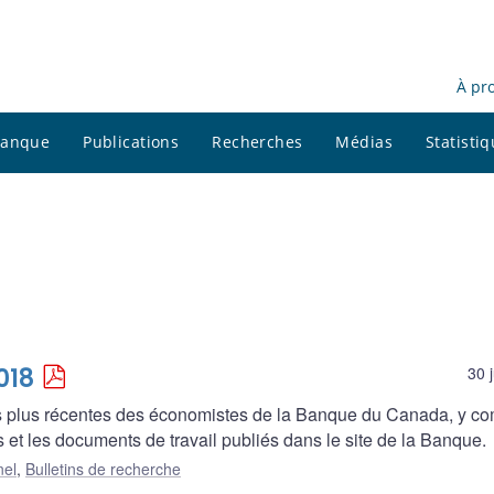
À pr
 banque
Publications
Recherches
Médias
Statisti
018
30 
es plus récentes des économistes de la Banque du Canada, y co
 et les documents de travail publiés dans le site de la Banque.
nel
,
Bulletins de recherche