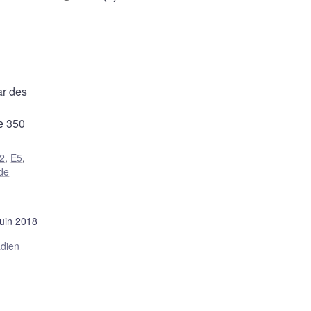
ar des
u
de 350
2
,
E5
,
 de
juin 2018
adien