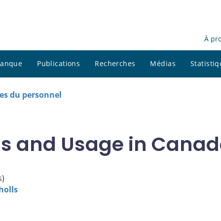
À pr
 banque
Publications
Recherches
Médias
Statisti
es du personnel
ss and Usage in Canad
s
)
holls