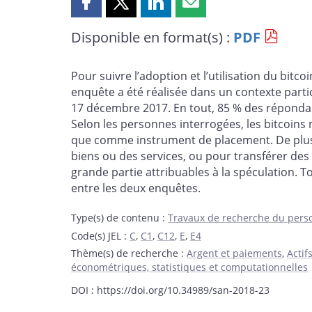
Partager
Partager
Partager
Partager
cette
cette
cette
cette
Disponible en format(s) :
PDF
page
page
page
page
sur
sur
sur
par
Facebook
X
LinkedIn
courriel
Pour suivre l’adoption et l’utilisation du bit
enquête a été réalisée dans un contexte parti
17 décembre 2017. En tout, 85 % des répondants
Selon les personnes interrogées, les bitcoins
que comme instrument de placement. De plus, 
biens ou des services, ou pour transférer des 
grande partie attribuables à la spéculation. 
entre les deux enquêtes.
Type(s) de contenu
:
Travaux de recherche du pers
Code(s) JEL
:
C
,
C1
,
C12
,
E
,
E4
Thème(s) de recherche
:
Argent et paiements
,
Actif
économétriques, statistiques et computationnelles
DOI : https://doi.org/10.34989/san-2018-23