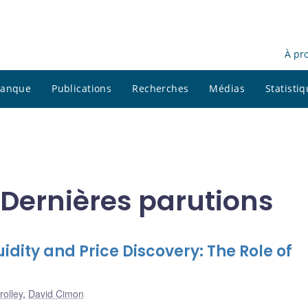
À pr
 banque
Publications
Recherches
Médias
Statisti
 Dernières parutions
dity and Price Discovery: The Role of
rolley
,
David Cimon