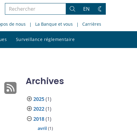
Rechercher
EN
Rechercher
Changez
dans
de
opos de nous
La Banque et vous
Carrières
le
thème
site
Rechercher
ques
Surveillance réglementaire
dans
le
site
Archives
2025
(1)
2022
(1)
2018
(1)
avril
(1)