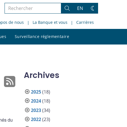
Rechercher
EN
Rechercher
Changez
dans
de
opos de nous
La Banque et vous
Carrières
le
thème
site
Rechercher
ques
Surveillance réglementaire
dans
le
site
Archives
2025
(18)
2024
(18)
2023
(34)
2022
(23)
chés du