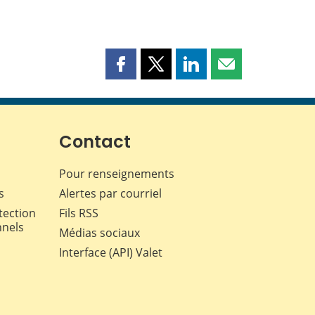
Partager
Partager
Partager
Partager
cette
cette
cette
cette
page
page
page
page
sur
sur
sur
par
Facebook
X
LinkedIn
courriel
Contact
Pour renseignements
s
Alertes par courriel
tection
Fils RSS
nnels
Médias sociaux
Interface (API) Valet