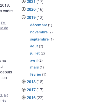
2021
(17)
 2018,
2020
(16)
un cadre
2019
(12)
,
E3
,
décembre
(1)
ue de
novembre
(2)
septembre
(1)
août
(2)
juillet
(2)
s au
avril
(2)
Au
mars
(1)
 depuis
février
(1)
t en
2018
(18)
2017
(17)
42
,
E5
2016
(22)
chés