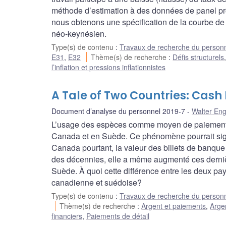
méthode d’estimation à des données de panel pr
nous obtenons une spécification de la courbe de 
néo-keynésien.
Type(s) de contenu
:
Travaux de recherche du person
E31
,
E32
Thème(s) de recherche
:
Défis structurels
l’inflation et pressions inflationnistes
A Tale of Two Countries: Ca
Document d’analyse du personnel 2019-7
Walter Eng
L’usage des espèces comme moyen de paiement e
Canada et en Suède. Ce phénomène pourrait sign
Canada pourtant, la valeur des billets de banque
des décennies, elle a même augmenté ces derniè
Suède. À quoi cette différence entre les deux pa
canadienne et suédoise?
Type(s) de contenu
:
Travaux de recherche du person
Thème(s) de recherche
:
Argent et paiements
,
Arge
financiers
,
Paiements de détail