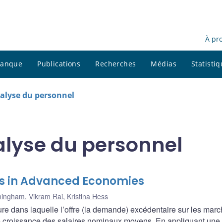
À pr
 banque
Publications
Recherches
Médias
Statisti
alyse du personnel
lyse du personnel
es in Advanced Economies
ningham
,
Vikram Rai
,
Kristina Hess
e dans laquelle l’offre (la demande) excédentaire sur les mar
 de croissance des salaires nominaux moyens. En appliquant une