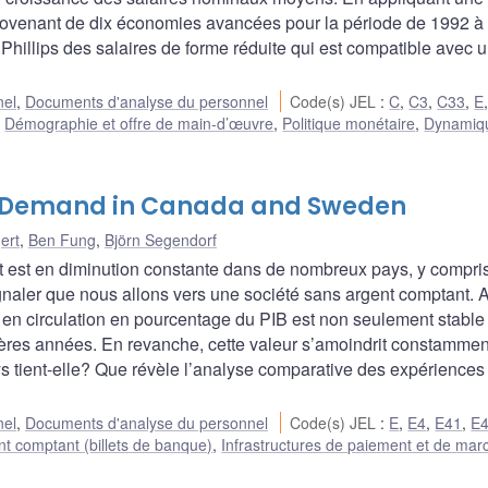
ovenant de dix économies avancées pour la période de 1992 à
Phillips des salaires de forme réduite qui est compatible avec 
nel
,
Documents d'analyse du personnel
Code(s) JEL
:
C
,
C3
,
C33
,
E
,
Démographie et offre de main-d’œuvre
,
Politique monétaire
,
Dynamiq
sh Demand in Canada and Sweden
ert
,
Ben Fung
,
Björn Segendorf
st en diminution constante dans de nombreux pays, y compri
aler que nous allons vers une société sans argent comptant. 
 en circulation en pourcentage du PIB est non seulement stable
res années. En revanche, cette valeur s’amoindrit constammen
ys tient-elle? Que révèle l’analyse comparative des expériences
nel
,
Documents d'analyse du personnel
Code(s) JEL
:
E
,
E4
,
E41
,
E
nt comptant (billets de banque)
,
Infrastructures de paiement et de mar