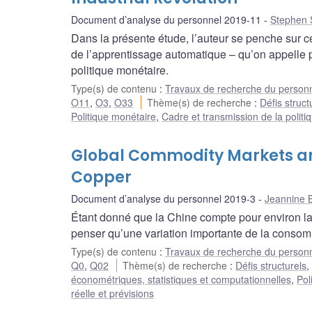
Document d’analyse du personnel 2019-11
Stephen 
Dans la présente étude, l’auteur se penche sur ce 
de l’apprentissage automatique – qu’on appelle pa
politique monétaire.
Type(s) de contenu
:
Travaux de recherche du person
O11
,
O3
,
O33
Thème(s) de recherche
:
Défis struct
Politique monétaire
,
Cadre et transmission de la polit
Global Commodity Markets an
Copper
Document d’analyse du personnel 2019-3
Jeannine B
Étant donné que la Chine compte pour environ la
penser qu’une variation importante de la consom
Type(s) de contenu
:
Travaux de recherche du person
Q0
,
Q02
Thème(s) de recherche
:
Défis structurels
économétriques, statistiques et computationnelles
,
Pol
réelle et prévisions