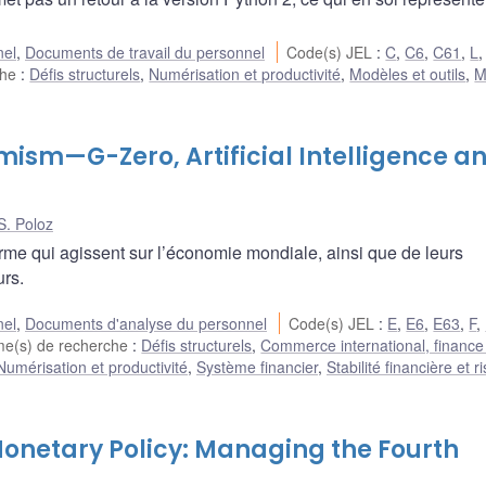
nel
,
Documents de travail du personnel
Code(s) JEL
:
C
,
C6
,
C61
,
L
che
:
Défis structurels
,
Numérisation et productivité
,
Modèles et outils
,
M
ism—G-Zero, Artificial Intelligence a
S. Poloz
terme qui agissent sur l’économie mondiale, ainsi que de leurs
urs.
nel
,
Documents d'analyse du personnel
Code(s) JEL
:
E
,
E6
,
E63
,
F
,
e(s) de recherche
:
Défis structurels
,
Commerce international, finance
Numérisation et productivité
,
Système financier
,
Stabilité financière et r
onetary Policy: Managing the Fourth