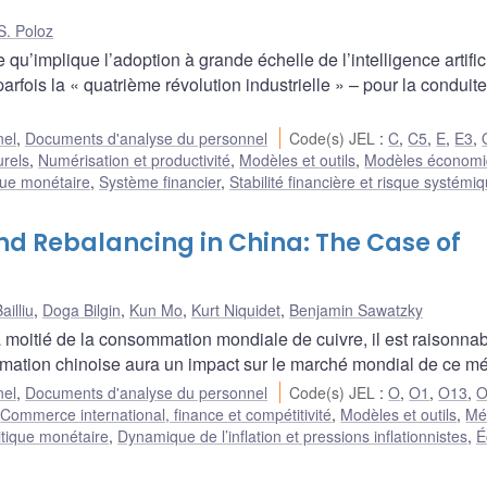
S. Poloz
qu’implique l’adoption à grande échelle de l’intelligence artifici
rfois la « quatrième révolution industrielle » – pour la conduite
nel
,
Documents d'analyse du personnel
Code(s) JEL
:
C
,
C5
,
E
,
E3
,
urels
,
Numérisation et productivité
,
Modèles et outils
,
Modèles économ
ique monétaire
,
Système financier
,
Stabilité financière et risque systémi
d Rebalancing in China: The Case of
ailliu
,
Doga Bilgin
,
Kun Mo
,
Kurt Niquidet
,
Benjamin Sawatzky
 moitié de la consommation mondiale de cuivre, il est raisonna
mation chinoise aura un impact sur le marché mondial de ce mé
nel
,
Documents d'analyse du personnel
Code(s) JEL
:
O
,
O1
,
O13
,
O
,
Commerce international, finance et compétitivité
,
Modèles et outils
,
Mé
itique monétaire
,
Dynamique de l’inflation et pressions inflationnistes
,
É