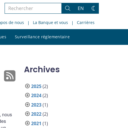
Rechercher
EN
Rechercher
Changez
dans
de
opos de nous
La Banque et vous
Carrières
le
thème
site
Rechercher
ques
Surveillance réglementaire
dans
le
site
Archives
2025
(2)
2024
(2)
2023
(1)
2022
(2)
, nous
des
2021
(1)
 un