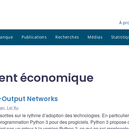
À pr
 banque
Publications
Recherches
Médias
Statisti
ment économique
t-Output Networks
Han
,
Lei Xu
orties sur le rythme d’adoption des technologies. En particulier
programmation Python 3 pour des progiciels. Python 3 propose 
et pas un retour à la version Python 2, ce qui en soi représente