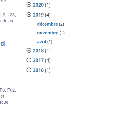
2020
(1)
2019
(4)
,
L2
,
L23
,
odèles
décembre
(2)
novembre
(1)
avril
(1)
nd
2018
(1)
2017
(4)
2016
(1)
F0
,
F02
,
 et
isque