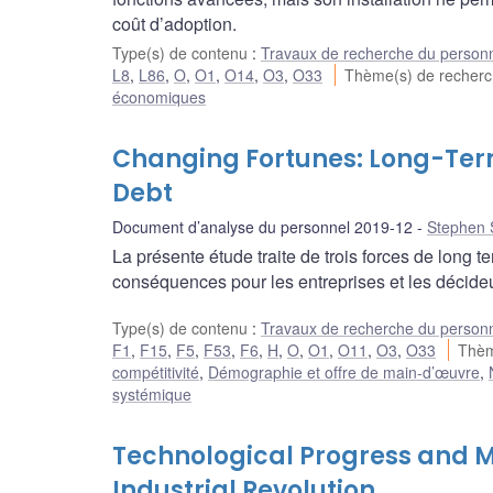
coût d’adoption.
Type(s) de contenu
:
Travaux de recherche du person
L8
,
L86
,
O
,
O1
,
O14
,
O3
,
O33
Thème(s) de recher
économiques
Changing Fortunes: Long-Term
Debt
Document d’analyse du personnel 2019-12
Stephen 
La présente étude traite de trois forces de long 
conséquences pour les entreprises et les décide
Type(s) de contenu
:
Travaux de recherche du person
F1
,
F15
,
F5
,
F53
,
F6
,
H
,
O
,
O1
,
O11
,
O3
,
O33
Thèm
compétitivité
,
Démographie et offre de main-d’œuvre
,
systémique
Technological Progress and M
Industrial Revolution