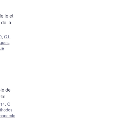
elle et
 de la
O
,
O1
,
iques
,
que
ble de
tal.
14
,
Q
,
thodes
conomie