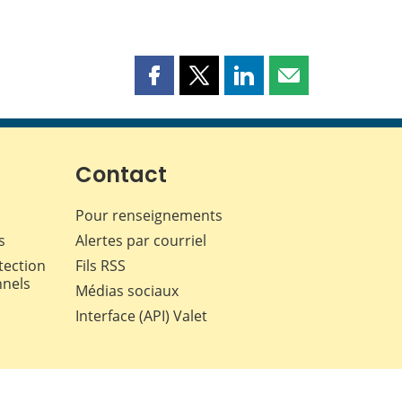
Partager
Partager
Partager
Partager
cette
cette
cette
cette
page
page
page
page
sur
sur
sur
par
Facebook
X
LinkedIn
courriel
Contact
Pour renseignements
s
Alertes par courriel
tection
Fils RSS
nnels
Médias sociaux
Interface (API) Valet