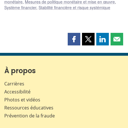
monétaire
,
Mesures de politique monétaire et mise en œuvre
,
Système financier
,
Stabilité financière et risque systémique
Partager
Partager
Partager
Part
cette
cette
cette
cette
page
page
page
page
sur
sur
sur
par
Facebook
X
LinkedIn
courr
À propos
Carrières
Accessibilité
Photos et vidéos
Ressources éducatives
Prévention de la fraude