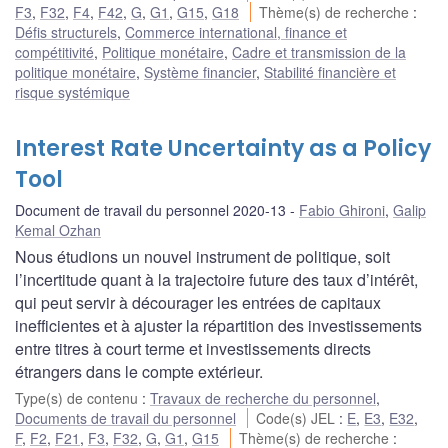
F3
,
F32
,
F4
,
F42
,
G
,
G1
,
G15
,
G18
Thème(s) de recherche
:
Défis structurels
,
Commerce international, finance et
compétitivité
,
Politique monétaire
,
Cadre et transmission de la
politique monétaire
,
Système financier
,
Stabilité financière et
risque systémique
Interest Rate Uncertainty as a Policy
Tool
Document de travail du personnel 2020-13
Fabio Ghironi
,
Galip
Kemal Ozhan
Nous étudions un nouvel instrument de politique, soit
l’incertitude quant à la trajectoire future des taux d’intérêt,
qui peut servir à décourager les entrées de capitaux
inefficientes et à ajuster la répartition des investissements
entre titres à court terme et investissements directs
étrangers dans le compte extérieur.
Type(s) de contenu
:
Travaux de recherche du personnel
,
Documents de travail du personnel
Code(s) JEL
:
E
,
E3
,
E32
,
F
,
F2
,
F21
,
F3
,
F32
,
G
,
G1
,
G15
Thème(s) de recherche
: