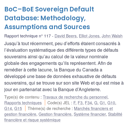
BoC–BoE Sovereign Default
Database: Methodology,
Assumptions and Sources
Rapport technique n° 117
David Beers
,
Elliot Jones
,
John Walsh
Jusqu’à tout récemment, peu d’efforts étaient consacrés à
l’évaluation systématique des différents types de défauts
souverains ainsi qu’au calcul de la valeur nominale
globale des engagements qu’ils représentent. Afin de
remédier à cette lacune, la Banque du Canada a
développé une base de données exhaustive de défauts
souverains, qui se trouve sur son site Web et qui est mise à
jour en partenariat avec la Banque d’Angleterre.
Type(s) de contenu
:
Travaux de recherche du personnel
,
Rapports techniques
Code(s) JEL
:
F
,
F3
,
F34
,
G
,
G1
,
G10
,
G14
,
G15
Thème(s) de recherche
:
Marchés financiers et
gestion financière
,
Gestion financière
,
Système financier
,
Stabilité
financière et risque systémique