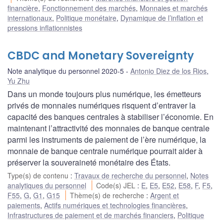
financière
,
Fonctionnement des marchés
,
Monnaies et marchés
internationaux
,
Politique monétaire
,
Dynamique de l’inflation et
pressions inflationnistes
CBDC and Monetary Sovereignty
Note analytique du personnel 2020-5
Antonio Diez de los Rios
,
Yu Zhu
Dans un monde toujours plus numérique, les émetteurs
privés de monnaies numériques risquent d’entraver la
capacité des banques centrales à stabiliser l’économie. En
maintenant l’attractivité des monnaies de banque centrale
parmi les instruments de paiement de l’ère numérique, la
monnaie de banque centrale numérique pourrait aider à
préserver la souveraineté monétaire des États.
Type(s) de contenu
:
Travaux de recherche du personnel
,
Notes
analytiques du personnel
Code(s) JEL
:
E
,
E5
,
E52
,
E58
,
F
,
F5
,
F55
,
G
,
G1
,
G15
Thème(s) de recherche
:
Argent et
paiements
,
Actifs numériques et technologies financières
,
Infrastructures de paiement et de marchés financiers
,
Politique