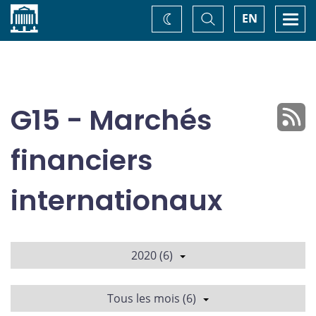
Accueil
Basculer
Togg
EN
Changez
la
navi
recherche
de
thème
G15 - Marchés
financiers
internationaux
2020 (6)
Tous les mois (6)