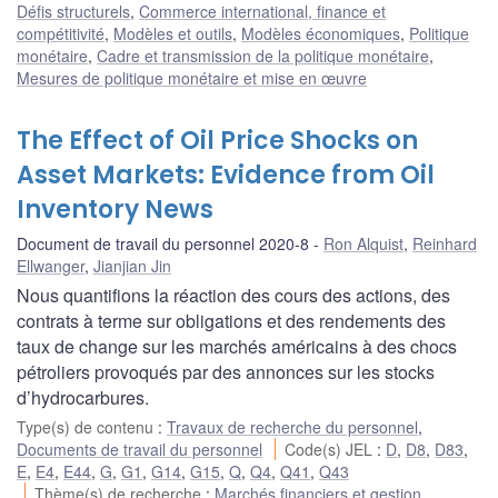
Défis structurels
,
Commerce international, finance et
compétitivité
,
Modèles et outils
,
Modèles économiques
,
Politique
monétaire
,
Cadre et transmission de la politique monétaire
,
Mesures de politique monétaire et mise en œuvre
The Effect of Oil Price Shocks on
Asset Markets: Evidence from Oil
Inventory News
Document de travail du personnel 2020-8
Ron Alquist
,
Reinhard
Ellwanger
,
Jianjian Jin
Nous quantifions la réaction des cours des actions, des
contrats à terme sur obligations et des rendements des
taux de change sur les marchés américains à des chocs
pétroliers provoqués par des annonces sur les stocks
d’hydrocarbures.
Type(s) de contenu
:
Travaux de recherche du personnel
,
Documents de travail du personnel
Code(s) JEL
:
D
,
D8
,
D83
,
E
,
E4
,
E44
,
G
,
G1
,
G14
,
G15
,
Q
,
Q4
,
Q41
,
Q43
Thème(s) de recherche
:
Marchés financiers et gestion