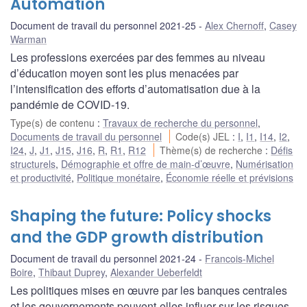
Automation
Document de travail du personnel 2021-25
Alex Chernoff
,
Casey
Warman
Les professions exercées par des femmes au niveau
d’éducation moyen sont les plus menacées par
l’intensification des efforts d’automatisation due à la
pandémie de COVID-19.
Type(s) de contenu
:
Travaux de recherche du personnel
,
Documents de travail du personnel
Code(s) JEL
:
I
,
I1
,
I14
,
I2
,
I24
,
J
,
J1
,
J15
,
J16
,
R
,
R1
,
R12
Thème(s) de recherche
:
Défis
structurels
,
Démographie et offre de main-d’œuvre
,
Numérisation
et productivité
,
Politique monétaire
,
Économie réelle et prévisions
Shaping the future: Policy shocks
and the GDP growth distribution
Document de travail du personnel 2021-24
Francois-Michel
Boire
,
Thibaut Duprey
,
Alexander Ueberfeldt
Les politiques mises en œuvre par les banques centrales
et les gouvernements peuvent-elles influer sur les risques