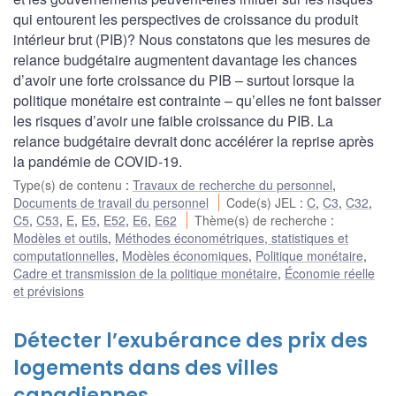
qui entourent les perspectives de croissance du produit
intérieur brut (PIB)? Nous constatons que les mesures de
relance budgétaire augmentent davantage les chances
d’avoir une forte croissance du PIB – surtout lorsque la
politique monétaire est contrainte – qu’elles ne font baisser
les risques d’avoir une faible croissance du PIB. La
relance budgétaire devrait donc accélérer la reprise après
la pandémie de COVID-19.
Type(s) de contenu
:
Travaux de recherche du personnel
,
Documents de travail du personnel
Code(s) JEL
:
C
,
C3
,
C32
,
C5
,
C53
,
E
,
E5
,
E52
,
E6
,
E62
Thème(s) de recherche
:
Modèles et outils
,
Méthodes économétriques, statistiques et
computationnelles
,
Modèles économiques
,
Politique monétaire
,
Cadre et transmission de la politique monétaire
,
Économie réelle
et prévisions
Détecter l’exubérance des prix des
logements dans des villes
canadiennes