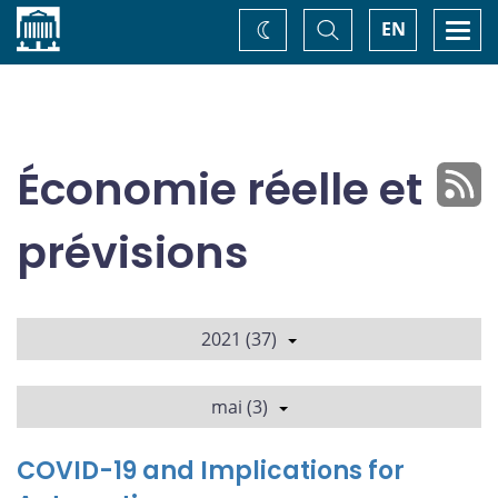
Accueil
Basculer
Togg
EN
Changez
la
navi
recherche
de
thème
Économie réelle et
prévisions
2021 (37)
mai (3)
COVID-19 and Implications for