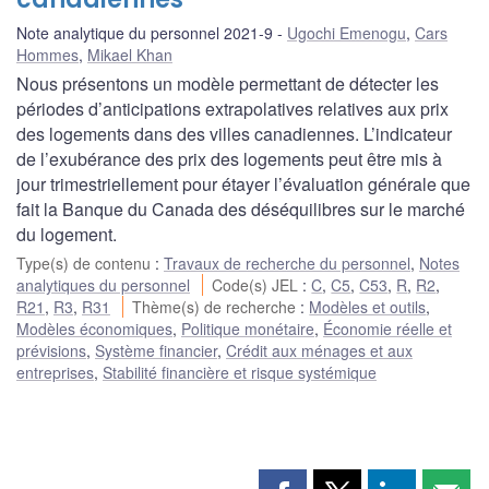
Note analytique du personnel 2021-9
Ugochi Emenogu
,
Cars
Hommes
,
Mikael Khan
Nous présentons un modèle permettant de détecter les
périodes d’anticipations extrapolatives relatives aux prix
des logements dans des villes canadiennes. L’indicateur
de l’exubérance des prix des logements peut être mis à
jour trimestriellement pour étayer l’évaluation générale que
fait la Banque du Canada des déséquilibres sur le marché
du logement.
Type(s) de contenu
:
Travaux de recherche du personnel
,
Notes
analytiques du personnel
Code(s) JEL
:
C
,
C5
,
C53
,
R
,
R2
,
R21
,
R3
,
R31
Thème(s) de recherche
:
Modèles et outils
,
Modèles économiques
,
Politique monétaire
,
Économie réelle et
prévisions
,
Système financier
,
Crédit aux ménages et aux
entreprises
,
Stabilité financière et risque systémique