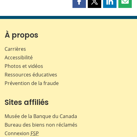
Partager
Partager
Partager
Part
cette
cette
cette
cette
page
page
page
page
sur
sur
sur
par
Facebook
X
LinkedIn
courr
À propos
Carrières
Accessibilité
Photos et vidéos
Ressources éducatives
Prévention de la fraude
Sites affiliés
Musée de la Banque du Canada
Bureau des biens non réclamés
Connexion
FSP