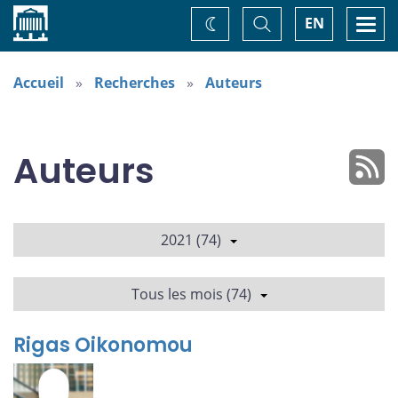
Accueil
Basculer
Togg
EN
Changez
la
navi
recherche
de
thème
Accueil
Recherches
Auteurs
Auteurs
2021 (74)
Tous les mois (74)
Rigas Oikonomou