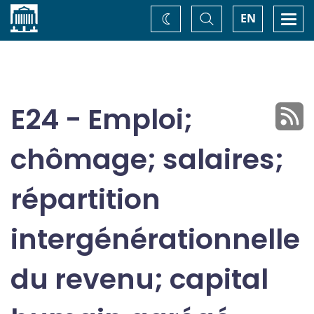
Accueil
Basculer
Togg
EN
Changez
la
navi
recherche
de
thème
E24 - Emploi;
chômage; salaires;
répartition
intergénérationnelle
du revenu; capital