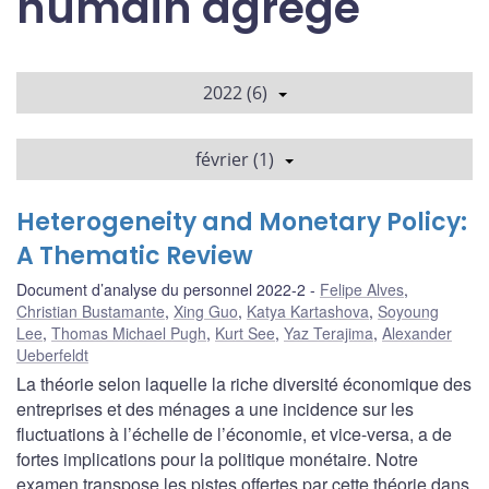
humain agrégé
2022 (6)
février (1)
Heterogeneity and Monetary Policy:
A Thematic Review
Document d’analyse du personnel 2022-2
Felipe Alves
,
Christian Bustamante
,
Xing Guo
,
Katya Kartashova
,
Soyoung
Lee
,
Thomas Michael Pugh
,
Kurt See
,
Yaz Terajima
,
Alexander
Ueberfeldt
La théorie selon laquelle la riche diversité économique des
entreprises et des ménages a une incidence sur les
fluctuations à l’échelle de l’économie, et vice-versa, a de
fortes implications pour la politique monétaire. Notre
examen transpose les pistes offertes par cette théorie dans