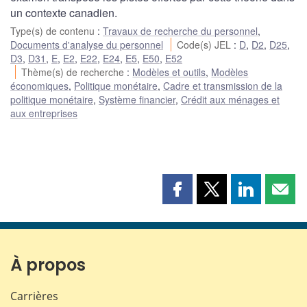
un contexte canadien.
Type(s) de contenu
:
Travaux de recherche du personnel
,
Documents d'analyse du personnel
Code(s) JEL
:
D
,
D2
,
D25
,
D3
,
D31
,
E
,
E2
,
E22
,
E24
,
E5
,
E50
,
E52
Thème(s) de recherche
:
Modèles et outils
,
Modèles
économiques
,
Politique monétaire
,
Cadre et transmission de la
politique monétaire
,
Système financier
,
Crédit aux ménages et
aux entreprises
Partager
Partager
Partager
Part
cette
cette
cette
cette
page
page
page
page
sur
sur
sur
par
Facebook
X
LinkedIn
courr
À propos
Carrières