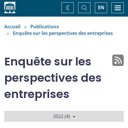
Accueil
Basculer
Togg
EN
Changez
la
navi
recherche
de
thème
Accueil
Publications
Enquête sur les perspectives des entreprises
Enquête sur les
perspectives des
entreprises
2022 (4)