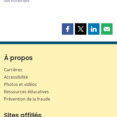
Partager
Partager
Partager
Part
cette
cette
cette
cette
page
page
page
page
sur
sur
sur
par
Facebook
X
LinkedIn
courr
À propos
Carrières
Accessibilité
Photos et vidéos
Ressources éducatives
Prévention de la fraude
Sites affiliés