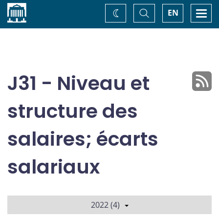
Accueil
Basculer
Togg
EN
Changez
la
navi
recherche
de
thème
J31 - Niveau et
structure des
salaires; écarts
salariaux
2022 (4)