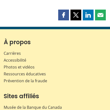
Partager
Partager
Partager
Part
cette
cette
cette
cette
page
page
page
page
sur
sur
sur
par
Facebook
X
LinkedIn
courr
À propos
Carrières
Accessibilité
Photos et vidéos
Ressources éducatives
Prévention de la fraude
Sites affiliés
Musée de la Banque du Canada