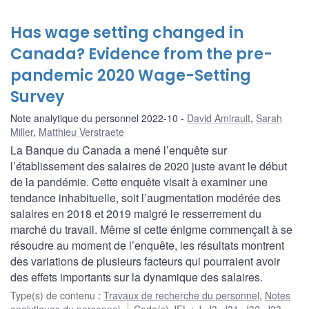
Has wage setting changed in
Canada? Evidence from the pre-
pandemic 2020 Wage-Setting
Survey
Note analytique du personnel 2022-10
David Amirault
,
Sarah
Miller
,
Matthieu Verstraete
La Banque du Canada a mené l’enquête sur
l’établissement des salaires de 2020 juste avant le début
de la pandémie. Cette enquête visait à examiner une
tendance inhabituelle, soit l’augmentation modérée des
salaires en 2018 et 2019 malgré le resserrement du
marché du travail. Même si cette énigme commençait à se
résoudre au moment de l’enquête, les résultats montrent
des variations de plusieurs facteurs qui pourraient avoir
des effets importants sur la dynamique des salaires.
Type(s) de contenu
:
Travaux de recherche du personnel
,
Notes
analytiques du personnel
Code(s) JEL
:
J
,
J3
,
J31
,
J32
,
J33
,