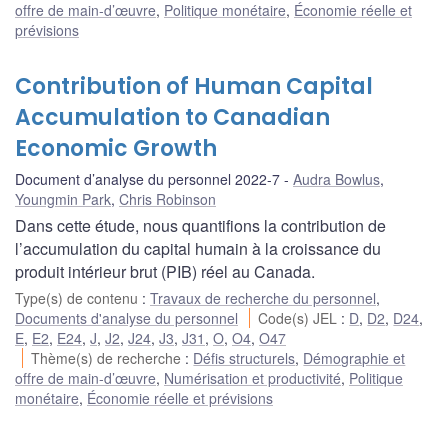
offre de main-d’œuvre
,
Politique monétaire
,
Économie réelle et
prévisions
Contribution of Human Capital
Accumulation to Canadian
Economic Growth
Document d’analyse du personnel 2022-7
Audra Bowlus
,
Youngmin Park
,
Chris Robinson
Dans cette étude, nous quantifions la contribution de
l’accumulation du capital humain à la croissance du
produit intérieur brut (PIB) réel au Canada.
Type(s) de contenu
:
Travaux de recherche du personnel
,
Documents d'analyse du personnel
Code(s) JEL
:
D
,
D2
,
D24
,
E
,
E2
,
E24
,
J
,
J2
,
J24
,
J3
,
J31
,
O
,
O4
,
O47
Thème(s) de recherche
:
Défis structurels
,
Démographie et
offre de main-d’œuvre
,
Numérisation et productivité
,
Politique
monétaire
,
Économie réelle et prévisions