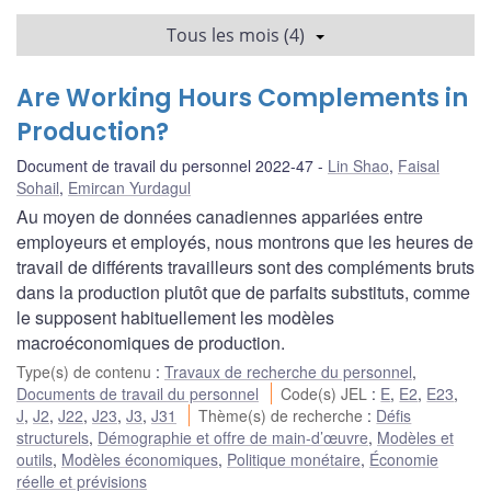
Tous les mois (4)
Are Working Hours Complements in
Production?
Document de travail du personnel 2022-47
Lin Shao
,
Faisal
Sohail
,
Emircan Yurdagul
Au moyen de données canadiennes appariées entre
employeurs et employés, nous montrons que les heures de
travail de différents travailleurs sont des compléments bruts
dans la production plutôt que de parfaits substituts, comme
le supposent habituellement les modèles
macroéconomiques de production.
Type(s) de contenu
:
Travaux de recherche du personnel
,
Documents de travail du personnel
Code(s) JEL
:
E
,
E2
,
E23
,
J
,
J2
,
J22
,
J23
,
J3
,
J31
Thème(s) de recherche
:
Défis
structurels
,
Démographie et offre de main-d’œuvre
,
Modèles et
outils
,
Modèles économiques
,
Politique monétaire
,
Économie
réelle et prévisions