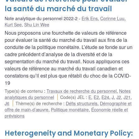
la santé du marché du travail
Note analytique du personnel 2022-2
Erik Ens
,
Corinne Luu
,
Kurt See
,
Shu Lin Wee
Nous proposons une fourchette de valeurs de référence
pour évaluer la santé du marché du travail aux fins de la
conduite de la politique monétaire. L’étude se fonde sur un
cadre précédent d’analyse de la diversité et de la
segmentation du marché du travail. Nous appliquons ces
valeurs de référence au marché du travail canadien et
constatons qu’il est plus que rétabli du choc de la COVID-
19
Type(s) de contenu
:
Travaux de recherche du personnel
,
Notes
analytiques du personnel
Code(s) JEL
:
E
,
E2
,
E24
,
J
,
J2
,
J21
,
J6
Thème(s) de recherche
:
Défis structurels
,
Démographie et
offre de main-d’œuvre
,
Politique monétaire
,
Économie réelle et
prévisions
Heterogeneity and Monetary Policy: