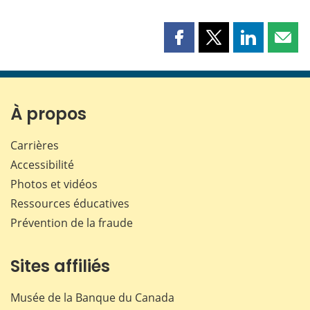
Partager
Partager
Partager
Part
cette
cette
cette
cette
page
page
page
page
sur
sur
sur
par
Facebook
X
LinkedIn
courr
À propos
Carrières
Accessibilité
Photos et vidéos
Ressources éducatives
Prévention de la fraude
Sites affiliés
Musée de la Banque du Canada