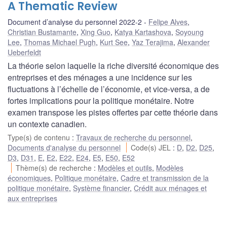
A Thematic Review
Document d’analyse du personnel 2022-2
Felipe Alves
,
Christian Bustamante
,
Xing Guo
,
Katya Kartashova
,
Soyoung
Lee
,
Thomas Michael Pugh
,
Kurt See
,
Yaz Terajima
,
Alexander
Ueberfeldt
La théorie selon laquelle la riche diversité économique des
entreprises et des ménages a une incidence sur les
fluctuations à l’échelle de l’économie, et vice-versa, a de
fortes implications pour la politique monétaire. Notre
examen transpose les pistes offertes par cette théorie dans
un contexte canadien.
Type(s) de contenu
:
Travaux de recherche du personnel
,
Documents d'analyse du personnel
Code(s) JEL
:
D
,
D2
,
D25
,
D3
,
D31
,
E
,
E2
,
E22
,
E24
,
E5
,
E50
,
E52
Thème(s) de recherche
:
Modèles et outils
,
Modèles
économiques
,
Politique monétaire
,
Cadre et transmission de la
politique monétaire
,
Système financier
,
Crédit aux ménages et
aux entreprises