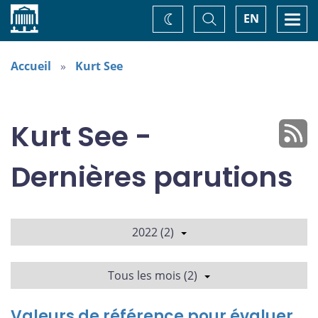
Accueil
Basculer
Togg
EN
Changez
la
navi
recherche
de
thème
Accueil
Kurt See
Kurt See -
Dernières parutions
2022 (2)
Tous les mois (2)
Valeurs de référence pour évaluer