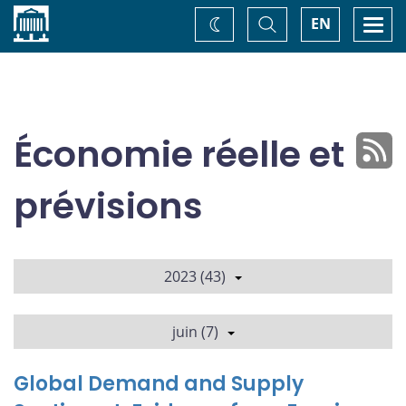
Accueil
Basculer
Togg
EN
Changez
la
navi
recherche
de
thème
Économie réelle et
prévisions
2023 (43)
juin (7)
Global Demand and Supply