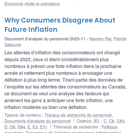
Économie réelle et prévisions
Why Consumers Disagree About
Future Inflation
Document d’analyse du personnel 2023-11
Naveen Rai
,
Patrick
Sabourin
Les attentes d’inflation des consommateurs ont changé
depuis 2022, ceux-ci étant considérablement plus
nombreux à prévoir une forte inflation dans la prochaine
année et nettement plus nombreux à envisager une
déflation à plus long terme. Tirant partie des données de
l’enquête sur les attentes des consommateurs au Canada,
ce document se veut une analyse des facteurs qui
amènent les gens à anticiper une forte inflation, une
inflation modérée ou bien une déflation.
Type(s) de contenu
:
Travaux de recherche du personnel
,
Documents d'analyse du personnel
Code(s) JEL
:
C
,
C8
,
C83
,
D
,
D8
,
D84
,
E
,
E3
,
E31
Thème(s) de recherche
:
Politique
monétaire
,
Dynamique de l’inflation et pressions inflationnistes
,