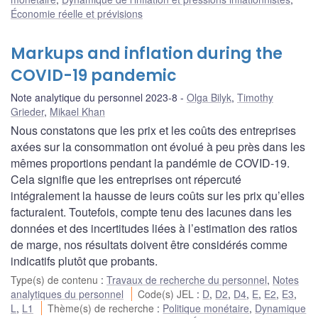
Économie réelle et prévisions
Markups and inflation during the
COVID-19 pandemic
Note analytique du personnel 2023-8
Olga Bilyk
,
Timothy
Grieder
,
Mikael Khan
Nous constatons que les prix et les coûts des entreprises
axées sur la consommation ont évolué à peu près dans les
mêmes proportions pendant la pandémie de COVID-19.
Cela signifie que les entreprises ont répercuté
intégralement la hausse de leurs coûts sur les prix qu’elles
facturaient. Toutefois, compte tenu des lacunes dans les
données et des incertitudes liées à l’estimation des ratios
de marge, nos résultats doivent être considérés comme
indicatifs plutôt que probants.
Type(s) de contenu
:
Travaux de recherche du personnel
,
Notes
analytiques du personnel
Code(s) JEL
:
D
,
D2
,
D4
,
E
,
E2
,
E3
,
L
,
L1
Thème(s) de recherche
:
Politique monétaire
,
Dynamique