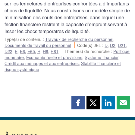
sur les fermetures d’entreprises confrontées à d’importants
chocs de liquidité. Nous construisons un modèle simple de
minimisation des coûts des entreprises, dans lequel une
friction financière restreint la capacité d’emprunt servant à
lisser les chocs temporaires de liquidité.
Type(s) de contenu
:
Travaux de recherche du personnel
,
Documents de travail du personnel
Code(s) JEL
:
D
,
D2
,
D21
,
D22
,
E
,
E6
,
E65
,
H
,
H8
,
H81
Thème(s) de recherche
:
Politique
monétaire
,
Économie réelle et prévisions
,
Système financier
,
Crédit aux ménages et aux entreprises
,
Stabilité financière et
risque systémique
Partager
Partager
Partager
Part
cette
cette
cette
cette
page
page
page
page
sur
sur
sur
par
Facebook
X
LinkedIn
courr