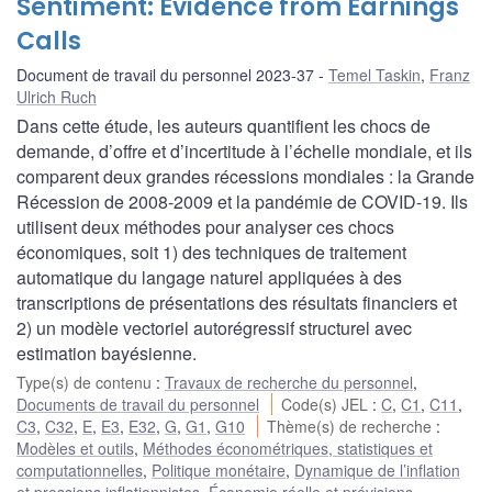
Sentiment: Evidence from Earnings
Calls
Document de travail du personnel 2023-37
Temel Taskin
,
Franz
Ulrich Ruch
Dans cette étude, les auteurs quantifient les chocs de
demande, d’offre et d’incertitude à l’échelle mondiale, et ils
comparent deux grandes récessions mondiales : la Grande
Récession de 2008-2009 et la pandémie de COVID-19. Ils
utilisent deux méthodes pour analyser ces chocs
économiques, soit 1) des techniques de traitement
automatique du langage naturel appliquées à des
transcriptions de présentations des résultats financiers et
2) un modèle vectoriel autorégressif structurel avec
estimation bayésienne.
Type(s) de contenu
:
Travaux de recherche du personnel
,
Documents de travail du personnel
Code(s) JEL
:
C
,
C1
,
C11
,
C3
,
C32
,
E
,
E3
,
E32
,
G
,
G1
,
G10
Thème(s) de recherche
:
Modèles et outils
,
Méthodes économétriques, statistiques et
computationnelles
,
Politique monétaire
,
Dynamique de l’inflation
et pressions inflationnistes
,
Économie réelle et prévisions