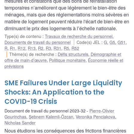
mesures et constatons que des bons de réinstallation
temporaires n’améliorent que légèrement le bien-être des
ménages, mais que des réglementations moins sévères en
matière de logement peuvent réduire l'écart de bien-être en
diminuant le prix des logements à l’échelle nationale.
Type(s) de contenu
:
Travaux de recherche du personnel
,
Documents de travail du personnel
Code(s) JEL
:
G
,
G5
,
G51
,
R
,
R1
,
R12
,
R13
,
R2
,
R3
,
R31
,
R5
,
R52
Thème(s) de recherche
:
Défis structurels
,
Démographie et
offre de main-d’œuvre
,
Politique monétaire
,
Économie réelle et
prévisions
SME Failures Under Large Liquidity
Shocks: An Application to the
COVID-19 Crisis
Document de travail du personnel 2023-32
Pierre-Olivier
Gourinchas
,
Şebnem Kalemli-Özcan
,
Veronika Penciakova
,
Nicholas Sander
Nous étudions les conséquences des frictions financières