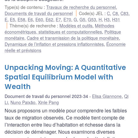
Type(s) de contenu
:
Travaux de recherche du personnel
,
Documents de travail du personnel
Code(s) JEL
:
C
,
C8
,
C83
,
E
,
E5
,
E58
,
E6
,
E60
,
E62
,
E7
,
E70
,
G
,
G5
,
G53
,
H
,
H3
,
H31
Thème(s) de recherche
:
Modèles et outils
,
Méthodes
économétriques, statistiques et computationnelles
,
Politique
monétaire
,
Cadre et transmission de la politique monétaire
,
Dynamique de l’inflation et pressions inflationnistes
,
Économie
réelle et prévisions
Unpacking Moving: A Quantitative
Spatial Equilibrium Model with
Wealth
Document de travail du personnel 2023-34
Elisa Giannone
,
Qi
Li
,
Nuno Paixão
,
Xinle Pang
Nous proposons un modèle pour comprendre les faibles
taux de migration observés. Ce modèle tient compte de
l’interaction entre lieu d’habitation et richesse dans la
décision de déménager. Nous examinons diverses