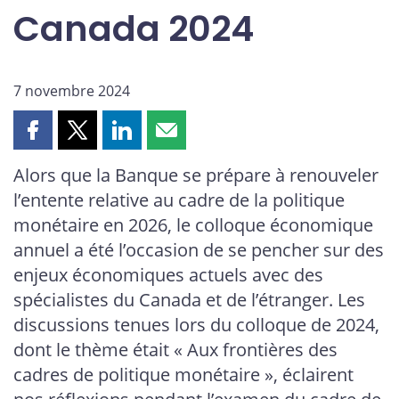
Canada 2024
7 novembre 2024
Partager
Partager
Partager
Partager
cette
cette
cette
cette
Alors que la Banque se prépare à renouveler
page
page
page
page
l’entente relative au cadre de la politique
sur
sur
sur
par
Facebook
X
LinkedIn
courriel
monétaire en 2026, le colloque économique
annuel a été l’occasion de se pencher sur des
enjeux économiques actuels avec des
spécialistes du Canada et de l’étranger. Les
discussions tenues lors du colloque de 2024,
dont le thème était « Aux frontières des
cadres de politique monétaire », éclairent