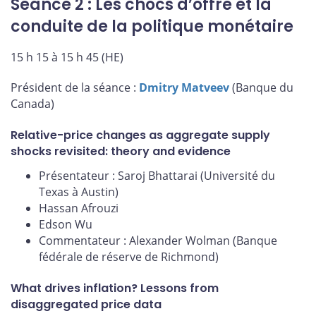
Séance 2 : Les chocs d’offre et la
conduite de la politique monétaire
15 h 15 à 15 h 45 (HE)
Président de la séance :
Dmitry Matveev
(Banque du
Canada)
Relative-price changes as aggregate supply
shocks revisited: theory and evidence
Présentateur : Saroj Bhattarai (Université du
Texas à Austin)
Hassan Afrouzi
Edson Wu
Commentateur : Alexander Wolman (Banque
fédérale de réserve de Richmond)
What drives inflation? Lessons from
disaggregated price data