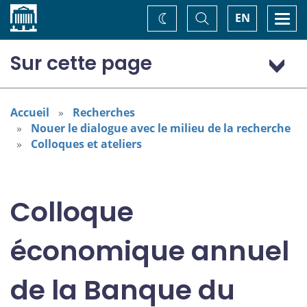
Accueil
Basculer
Togg
EN
Changez
la
navi
recherche
de
thème
Sur cette page
Programme : jeudi 7 novembre
Programme : vendredi 8 novembre
Accueil
Recherches
Nouer le dialogue avec le milieu de la recherche
Colloques et ateliers
Colloque
économique annuel
de la Banque du