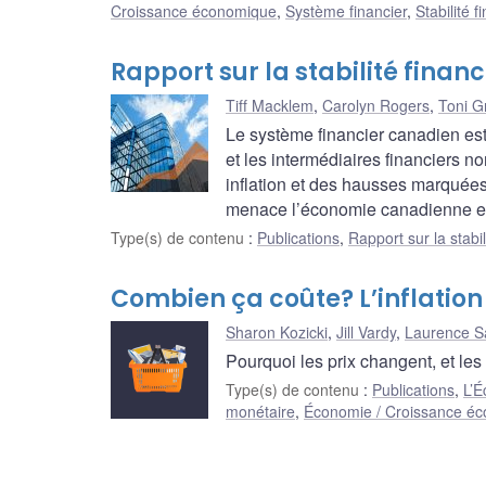
Croissance économique
,
Système financier
,
Stabilité f
Rapport sur la stabilité finan
Tiff Macklem
,
Carolyn Rogers
,
Toni G
Le système financier canadien est
et les intermédiaires financiers n
inflation et des hausses marquées 
menace l’économie canadienne et p
Type(s) de contenu
:
Publications
,
Rapport sur la stabil
Combien ça coûte? L’inflatio
Sharon Kozicki
,
Jill Vardy
,
Laurence S
Pourquoi les prix changent, et l
Type(s) de contenu
:
Publications
,
L’É
monétaire
,
Économie / Croissance é