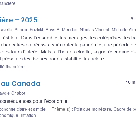
inancière
cière – 2025
8 
ravelle
,
Sharon Kozicki
,
Rhys R. Mendes
,
Nicolas Vincent
,
Michelle Ale
 résilient. Dans l’ensemble, les ménages, les entreprises, les 
on bancaires ont réussi à surmonter la pandémie, une période de
des taux d’intérêt. Mais, à l’heure actuelle, la guerre commerci
résente des risques pour la stabilité financière.
ité financière
n au Canada
10 m
avoie-Chabot
es conséquences pour l’économie.
conomie claire et simple
Thème(s)
:
Politique monétaire
,
Cadre de po
conomique
,
Inflation