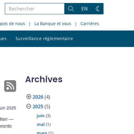
Rechercher
EN
Rechercher
Changez
dans
de
opos de nous
La Banque et vous
Carrières
le
thème
site
Rechercher
ques
Surveillance réglementaire
dans
le
site
Archives
2026
(4)
2025
(5)
juin 2025
juin
(3)
dien
—
mai
(1)
oronto
mars
(1)