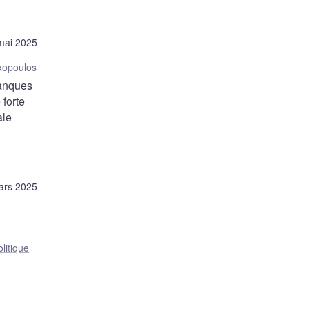
mai 2025
xopoulos
banques
 forte
ale
ars 2025
litique