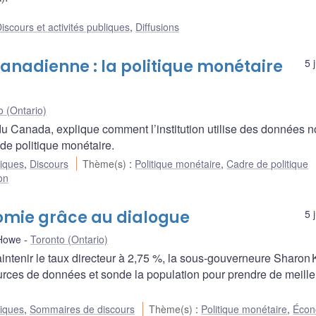
iscours et activités publiques
,
Diffusions
anadienne : la politique monétaire
5 
o (Ontario)
 Canada, explique comment l’institution utilise des données 
 de politique monétaire.
liques
,
Discours
Thème(s)
:
Politique monétaire
,
Cadre de politique
ion
onomie grâce au dialogue
5 
 Howe
Toronto (Ontario)
ntenir le taux directeur à 2,75 %, la sous-gouverneure Sharon 
sources de données et sonde la population pour prendre de meill
liques
,
Sommaires de discours
Thème(s)
:
Politique monétaire
,
Écon