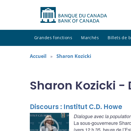
Grandes fonctions
Marchés
Billets de
Accueil
Sharon Kozicki
Sharon Kozicki -
Discours : Institut C.D. Howe
Dialogue avec la population
La sous-gouverneure Sharon
(vers 12 h 35, heure de l’Est