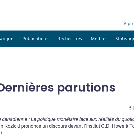
À pr
 banque
Publications
Recherches
Médias
Statisti
 Dernières parutions
5 
 canadienne : La politique monétaire face aux réalités du quoti
 Kozicki prononce un discours devant l’Institut C.D. Howe à T
).