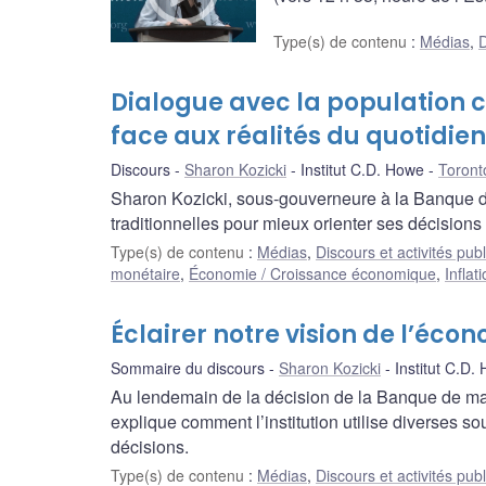
Type(s) de contenu
:
Médias
,
D
Dialogue avec la population c
face aux réalités du quotidien
Discours
Sharon Kozicki
Institut C.D. Howe
Toront
Sharon Kozicki, sous-gouverneure à la Banque du
traditionnelles pour mieux orienter ses décisions
Type(s) de contenu
:
Médias
,
Discours et activités pub
monétaire
,
Économie / Croissance économique
,
Inflat
Éclairer notre vision de l’éc
Sommaire du discours
Sharon Kozicki
Institut C.D.
Au lendemain de la décision de la Banque de mai
explique comment l’institution utilise diverses 
décisions.
Type(s) de contenu
:
Médias
,
Discours et activités pub