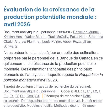
Évaluation de la croissance de la
production potentielle mondiale :
avril 2026
Document analytique du personnel 2026-20
Daniel de Munnik
,
Kristina Hess
,
Walter Muiruri
,
Tuuli McCully
,
Faiza Noor
,
Sabreena
Obaid
,
Andrew Plummer
,
Louis Poirier
,
Abeer Reza
,
Jillian
Schwartz
Nous présentons la mise à jour annuelle des estimations
préparées par le personnel de la Banque du Canada en ce
qui concerne la croissance de la production potentielle
mondiale. Ces estimations font partie des principaux
éléments de l’analyse sur laquelle repose le
Rapport sur la
politique monétaire
d’avril 2026.
Type(s) de contenu
:
Travaux de recherche du personnel
,
Document analytique du personnel
Code(s) JEL
:
E
,
E1
,
E2
,
F
,
F0
,
F1
,
O
,
O3
,
O33
,
O4
Thème(s) de recherche
:
Défis
structurels
,
Démographie et offre de main-d’œuvre
,
Numérisation
et productivité
,
Modèles et outils
,
Méthodes économétriques,