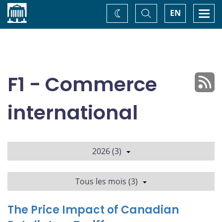
Accueil
Basculer
Togg
EN
Changez
la
navi
recherche
de
thème
F1 - Commerce
international
2026 (3)
Tous les mois (3)
The Price Impact of Canadian