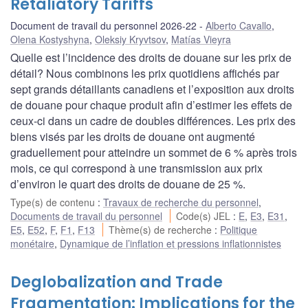
Retaliatory Tariffs
Document de travail du personnel 2026-22
Alberto Cavallo
,
Olena Kostyshyna
,
Oleksiy Kryvtsov
,
Matías Vieyra
Quelle est l’incidence des droits de douane sur les prix de
détail? Nous combinons les prix quotidiens affichés par
sept grands détaillants canadiens et l’exposition aux droits
de douane pour chaque produit afin d’estimer les effets de
ceux-ci dans un cadre de doubles différences. Les prix des
biens visés par les droits de douane ont augmenté
graduellement pour atteindre un sommet de 6 % après trois
mois, ce qui correspond à une transmission aux prix
d’environ le quart des droits de douane de 25 %.
Type(s) de contenu
:
Travaux de recherche du personnel
,
Documents de travail du personnel
Code(s) JEL
:
E
,
E3
,
E31
,
E5
,
E52
,
F
,
F1
,
F13
Thème(s) de recherche
:
Politique
monétaire
,
Dynamique de l’inflation et pressions inflationnistes
Deglobalization and Trade
Fragmentation: Implications for the