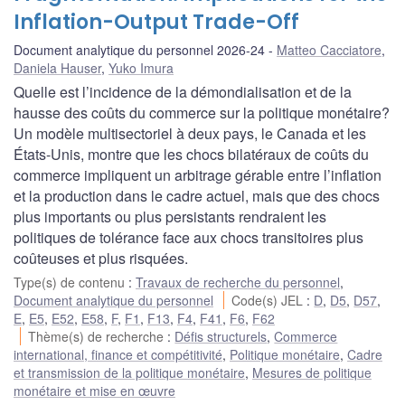
Inflation-Output Trade-Off
Document analytique du personnel 2026-24
Matteo Cacciatore
,
Daniela Hauser
,
Yuko Imura
Quelle est l’incidence de la démondialisation et de la
hausse des coûts du commerce sur la politique monétaire?
Un modèle multisectoriel à deux pays, le Canada et les
États-Unis, montre que les chocs bilatéraux de coûts du
commerce impliquent un arbitrage gérable entre l’inflation
et la production dans le cadre actuel, mais que des chocs
plus importants ou plus persistants rendraient les
politiques de tolérance face aux chocs transitoires plus
coûteuses et plus risquées.
Type(s) de contenu
:
Travaux de recherche du personnel
,
Document analytique du personnel
Code(s) JEL
:
D
,
D5
,
D57
,
E
,
E5
,
E52
,
E58
,
F
,
F1
,
F13
,
F4
,
F41
,
F6
,
F62
Thème(s) de recherche
:
Défis structurels
,
Commerce
international, finance et compétitivité
,
Politique monétaire
,
Cadre
et transmission de la politique monétaire
,
Mesures de politique
monétaire et mise en œuvre