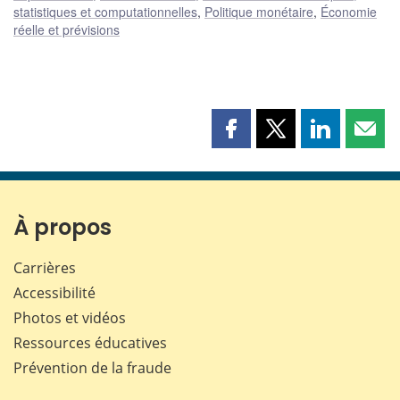
statistiques et computationnelles
,
Politique monétaire
,
Économie
réelle et prévisions
Partager
Partager
Partager
Part
cette
cette
cette
cette
page
page
page
page
sur
sur
sur
par
Facebook
X
LinkedIn
courr
À propos
Carrières
Accessibilité
Photos et vidéos
Ressources éducatives
Prévention de la fraude