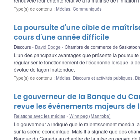
renouvelé leur entente relative à la maîtrise de l'inflation l
Type(s) de contenu
:
Médias
,
Communiqués
La poursuite d'une cible de maîtrise
cours d'une année difficile
Discours
David Dodge
Chambre de commerce de Saskatoon et
L'un des principaux avantages que présente la poursuite de
régulariser le fonctionnement de l'économie lorsque la 
évolue de façon inattendue.
Type(s) de contenu
:
Médias
,
Discours et activités publiques
,
Di
Le gouverneur de la Banque du C
revue les événements majeurs de 
Relations avec les médias
Winnipeg (Manitoba)
Le gouverneur a indiqué que le ralentissement mondial a c
sur la scène économique. Mais il a signalé que des chan
Banque du Canada au chapitre de la mise en oeuvre de la 