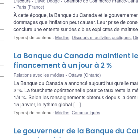
Discours
David Dodge
Chambre de Commerce France-Canada 
Paris (France)
À cette époque, la Banque du Canada et le gouvernement
dommages que l'inflation peut causer. Leur prise de con
conclure une entente sur des cibles explicites de maîtrise d
Type(s) de contenu
:
Médias
,
Discours et activités publiques
,
Di
La Banque du Canada maintient le 
financement à un jour à 2 %
Relations avec les médias
Ottawa (Ontario)
La Banque du Canada a annoncé aujourd'hui qu'elle maint
2 %. La fourchette opérationnelle pour ce taux reste la m
1/4 %. Selon les renseignements obtenus depuis la derniè
15 janvier, le rythme global […]
Type(s) de contenu
:
Médias
,
Communiqués
Le gouverneur de la Banque du C