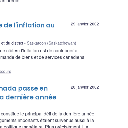
'an dernier.
 de l'inflation au
29 janvier 2002
 du district
Saskatoon (Saskatchewan)
 cibles d'inflation est de contribuer à
demande de biens et de services canadiens
scours
anada passe en
28 janvier 2002
la dernière année
onstitué le principal défi de la dernière année
gements importants étaient survenus aussi à la
politique monétaire. Plus précisément, il a