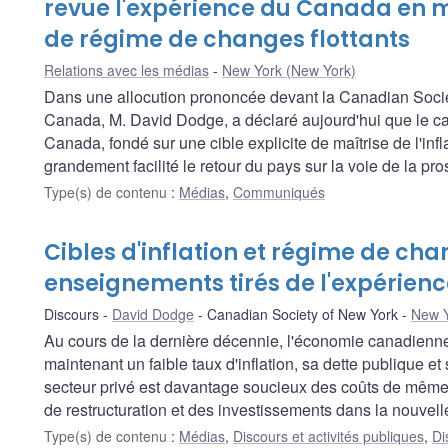
revue l'expérience du Canada en ma
de régime de changes flottants
Relations avec les médias
New York (New York)
Dans une allocution prononcée devant la Canadian Socie
Canada, M. David Dodge, a déclaré aujourd'hui que le ca
Canada, fondé sur une cible explicite de maîtrise de l'infl
grandement facilité le retour du pays sur la voie de la pro
Type(s) de contenu
:
Médias
,
Communiqués
Cibles d'inflation et régime de chan
enseignements tirés de l'expérien
Discours
David Dodge
Canadian Society of New York
New Y
Au cours de la dernière décennie, l'économie canadienne 
maintenant un faible taux d'inflation, sa dette publique et 
secteur privé est davantage soucieux des coûts de même qu
de restructuration et des investissements dans la nouvell
Type(s) de contenu
:
Médias
,
Discours et activités publiques
,
Di