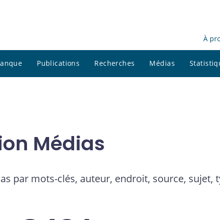
À pr
 banque
Publications
Recherches
Médias
Statisti
tion Médias
as par mots-clés, auteur, endroit, source, sujet,