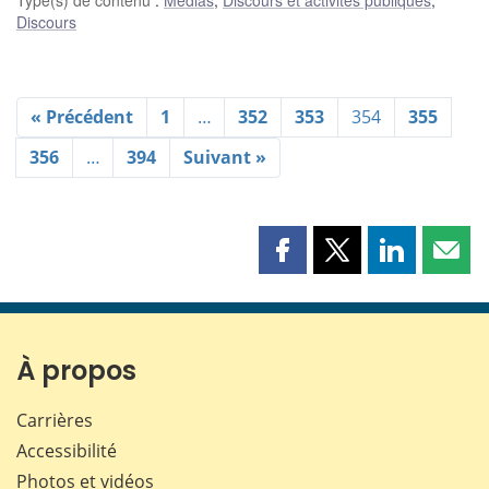
Type(s) de contenu
:
Médias
,
Discours et activités publiques
,
Discours
« Précédent
1
…
352
353
354
355
356
…
394
Suivant »
Partager
Partager
Partager
Part
cette
cette
cette
cette
page
page
page
page
sur
sur
sur
par
Facebook
X
LinkedIn
courr
À propos
Carrières
Accessibilité
Photos et vidéos