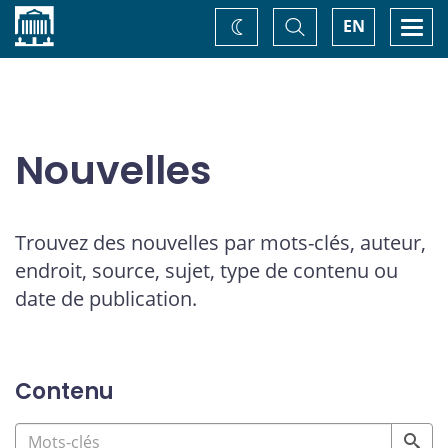
Accueil
Basculer
Togg
EN
Changez
la
navi
recherche
de
thème
Nouvelles
Trouvez des nouvelles par mots-clés, auteur,
endroit, source, sujet, type de contenu ou
date de publication.
Contenu