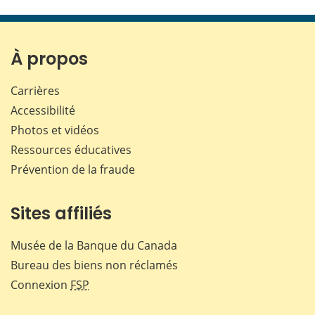
cette
cette
cette
cette
page
page
page
page
sur
sur
sur
par
Facebook
X
LinkedIn
courr
À propos
Carrières
Accessibilité
Photos et vidéos
Ressources éducatives
Prévention de la fraude
Sites affiliés
Musée de la Banque du Canada
Bureau des biens non réclamés
Connexion
FSP