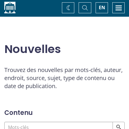
Accueil
Basculer
Togg
EN
Changez
la
navi
recherche
de
thème
Nouvelles
Trouvez des nouvelles par mots-clés, auteur,
endroit, source, sujet, type de contenu ou
date de publication.
Contenu