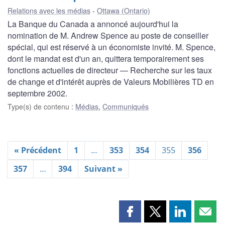
Relations avec les médias
Ottawa (Ontario)
La Banque du Canada a annoncé aujourd'hui la
nomination de M. Andrew Spence au poste de conseiller
spécial, qui est réservé à un économiste invité. M. Spence,
dont le mandat est d'un an, quittera temporairement ses
fonctions actuelles de directeur — Recherche sur les taux
de change et d'intérêt auprès de Valeurs Mobilières TD en
septembre 2002.
Type(s) de contenu
:
Médias
,
Communiqués
« Précédent
1
…
353
354
355
356
357
…
394
Suivant »
Partager
Partager
Partager
Part