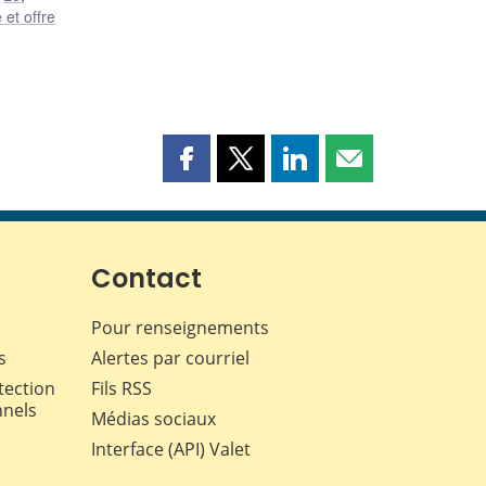
et offre
Partager
Partager
Partager
Partager
cette
cette
cette
cette
page
page
page
page
sur
sur
sur
par
Facebook
X
LinkedIn
courriel
Contact
Pour renseignements
s
Alertes par courriel
tection
Fils RSS
nnels
Médias sociaux
Interface (API) Valet