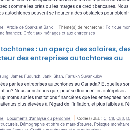
 crédit comme les prêts ou les marges de crédit bancaires. Nous
es autochtones peuvent se heurter à des obstacles pour obtenir
nel
,
Article de Sparks et Bank
Thème(s) de recherche
:
Politique mon
me financier
,
Crédit aux ménages et aux entreprises
tochtones : un aperçu des salaires, des
cteur des entreprises autochtones au
heung
,
James Fudurich
,
Janki Shah
,
Farrukh Suvankulov
iées par les entreprises autochtones au Canada? Et quelles son
nflation? Nous constatons que, pour se financer, les entreprises
 moins sur les institutions financières que les entreprises no
tentes plus élevées à l’égard de l’inflation, et plus faibles à l’
nel
,
Documents d'analyse du personnel
Code(s) JEL
:
C
,
C8
,
C83
,
D
structurels
,
Démographie et offre de main-d’œuvre
,
Politique monétaire
stème financier
,
Crédit aux ménages et aux entreprises