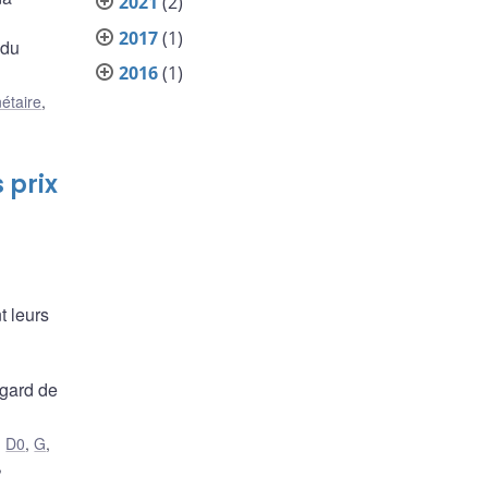
2021
(2)
2017
(1)
 du
2016
(1)
étaire
,
 prix
t leurs
n
égard de
,
D0
,
G
,
,