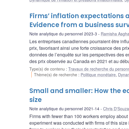
Firms’ inflation expectations
Evidence from a business sur
Note analytique du personnel 2023-3
Ramisha Asgha
Les entreprises canadiennes pourraient être influe
prix, favorisant ainsi une forte croissance des pri
données de l’enquête sur les perspectives des en
des prix observée au Canada en 2021 et au débu
Type(s) de contenu
:
Travaux de recherche du person
Thème(s) de recherche
:
Politique monétaire
,
Dynami
Small and smaller: How the ec
size
Note analytique du personnel 2021-14
Chris D'Souza
Firms with fewer than 100 workers employ about 6
experiment was conducted with firms of this siz