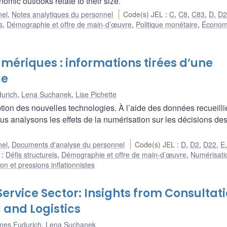
nomic outlooks relate to their size.
nel
,
Notes analytiques du personnel
Code(s) JEL
:
C
,
C8
,
C83
,
D
,
D
s
,
Démographie et offre de main-d’œuvre
,
Politique monétaire
,
Économi
mériques : informations tirées d’une
le
urich
,
Lena Suchanek
,
Lise Pichette
tion des nouvelles technologies. À l’aide des données recueilli
us analysons les effets de la numérisation sur les décisions de
nel
,
Documents d'analyse du personnel
Code(s) JEL
:
D
,
D2
,
D22
,
E
e
:
Défis structurels
,
Démographie et offre de main-d’œuvre
,
Numérisati
on et pressions inflationnistes
Service Sector: Insights from Consultat
l and Logistics
mes Fudurich
,
Lena Suchanek