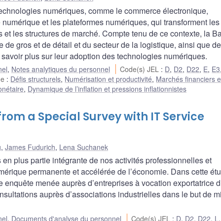
x technologies numériques, comme le commerce électronique,
 numérique et les plateformes numériques, qui transforment les
s et les structures de marché. Compte tenu de ce contexte, la 
 gros et de détail et du secteur de la logistique, ainsi que d
 savoir plus sur leur adoption des technologies numériques.
nel
,
Notes analytiques du personnel
Code(s) JEL
:
D
,
D2
,
D22
,
E
,
E3
he
:
Défis structurels
,
Numérisation et productivité
,
Marchés financiers e
onétaire
,
Dynamique de l’inflation et pressions inflationnistes
rom a Special Survey with IT Service
g
,
James Fudurich
,
Lena Suchanek
s en plus partie intégrante de nos activités professionnelles et
numérique permanente et accélérée de l’économie. Dans cette ét
une enquête menée auprès d’entreprises à vocation exportatrice 
nsultations auprès d’associations industrielles dans le but de m
nel
,
Documents d'analyse du personnel
Code(s) JEL
:
D
,
D2
,
D22
,
L