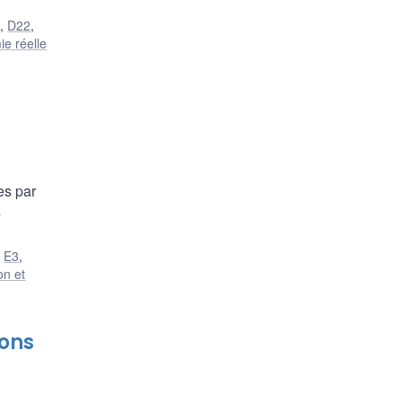
2
,
D22
,
e réelle
es par
s
,
E3
,
on et
ions