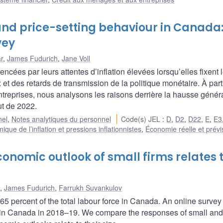
 and price-setting behaviour in Canada
vey
r
,
James Fudurich
,
Jane Voll
ncées par leurs attentes d’inflation élevées lorsqu’elles fixent 
x et des retards de transmission de la politique monétaire. À part
treprises, nous analysons les raisons derrière la hausse génér
t de 2022.
nel
,
Notes analytiques du personnel
Code(s) JEL
:
D
,
D2
,
D22
,
E
,
E3
que de l’inflation et pressions inflationnistes
,
Économie réelle et prévi
onomic outlook of small firms relates 
,
James Fudurich
,
Farrukh Suvankulov
5 percent of the total labour force in Canada. An online survey
e in Canada in 2018–19. We compare the responses of small and