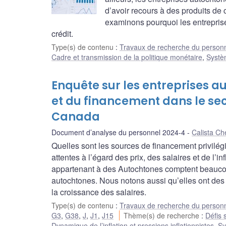
d’avoir recours à des produits de
examinons pourquoi les entrepris
crédit.
Type(s) de contenu
:
Travaux de recherche du person
Cadre et transmission de la politique monétaire
,
Systè
Enquête sur les entreprises au
et du financement dans le se
Canada
Document d’analyse du personnel 2024-4
Calista C
Quelles sont les sources de financement privilég
attentes à l’égard des prix, des salaires et de l’i
appartenant à des Autochtones comptent beaucoup
autochtones. Nous notons aussi qu’elles ont des at
la croissance des salaires.
Type(s) de contenu
:
Travaux de recherche du person
G3
,
G38
,
J
,
J1
,
J15
Thème(s) de recherche
:
Défis 
Dynamique de l’inflation et pressions inflationnistes
,
Sy