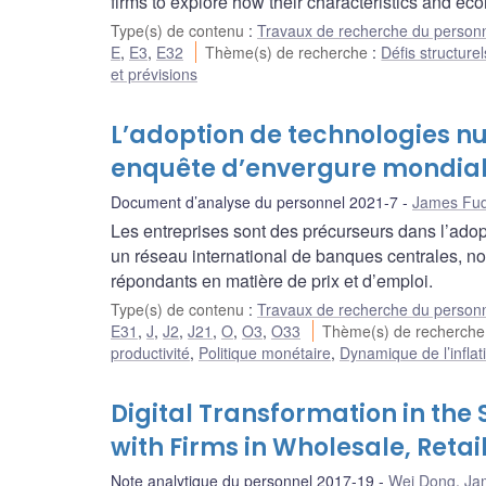
firms to explore how their characteristics and eco
Type(s) de contenu
:
Travaux de recherche du person
E
,
E3
,
E32
Thème(s) de recherche
:
Défis structurel
et prévisions
L’adoption de technologies nu
enquête d’envergure mondia
Document d’analyse du personnel 2021-7
James Fud
Les entreprises sont des précurseurs dans l’adop
un réseau international de banques centrales, no
répondants en matière de prix et d’emploi.
Type(s) de contenu
:
Travaux de recherche du person
E31
,
J
,
J2
,
J21
,
O
,
O3
,
O33
Thème(s) de recherch
productivité
,
Politique monétaire
,
Dynamique de l’inflati
Digital Transformation in the 
with Firms in Wholesale, Retai
Note analytique du personnel 2017-19
Wei Dong
,
Ja