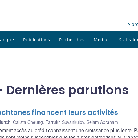
À pr
 banque
Publications
Recherches
Médias
Statisti
 Dernières parutions
chtones financent leurs activités
urich
,
Calista Cheung
,
Farrukh Suvankulov
,
Selam Abraham
ilement accès au crédit connaissent une croissance plus lente. P
ones sont moins susceptibles que les autres entreprises au Cana