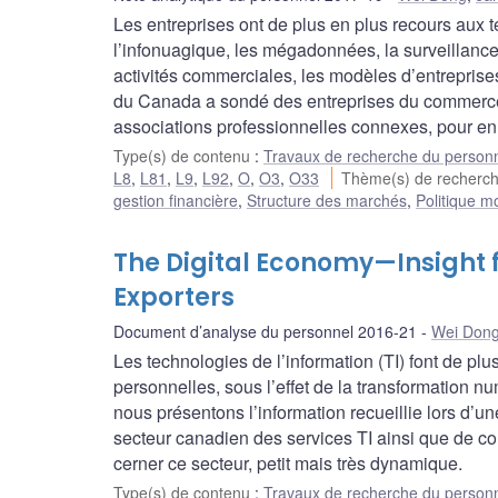
Les entreprises ont de plus en plus recours au
l’infonuagique, les mégadonnées, la surveillance
activités commerciales, les modèles d’entreprise
du Canada a sondé des entreprises du commerce de
associations professionnelles connexes, pour en
Type(s) de contenu
:
Travaux de recherche du person
L8
,
L81
,
L9
,
L92
,
O
,
O3
,
O33
Thème(s) de recherc
gestion financière
,
Structure des marchés
,
Politique m
The Digital Economy—Insight f
Exporters
Document d’analyse du personnel 2016-21
Wei Don
Les technologies de l’information (TI) font de plu
personnelles, sous l’effet de la transformation 
nous présentons l’information recueillie lors d’
secteur canadien des services TI ainsi que de co
cerner ce secteur, petit mais très dynamique.
Type(s) de contenu
:
Travaux de recherche du person