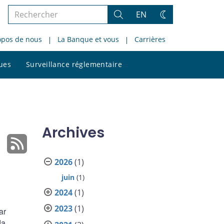
Rechercher
EN
Rechercher
Changez
dans
de
opos de nous
La Banque et vous
Carrières
le
thème
site
Rechercher
ques
Surveillance réglementaire
dans
le
site
Archives
2026
(1)
juin
(1)
2024
(1)
2023
(1)
ar
da