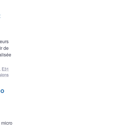
:
leurs
ir de
alisée
,
E31
sions
to
 micro