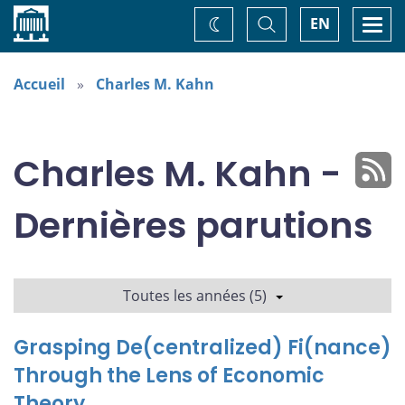
Accueil
Basculer
Togg
EN
Changez
la
navi
recherche
de
thème
Accueil
Charles M. Kahn
Charles M. Kahn -
Dernières parutions
Toutes les années (5)
Grasping De(centralized) Fi(nance)
Through the Lens of Economic
Theory