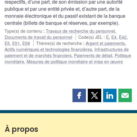
respectifs, d’une part, de son émission par une autorité
publique et par une entité privée et, d’autre part, de la
monnaie électronique et du passif existant de la banque
centrale (billets de banque et réserves, par exemple).
Type(s) de contenu
:
Travaux de recherche du personnel
,
Documents de travail du personnel
Code(s) JEL
:
E
,
E4
,
E42
,
E5
,
E51
,
E58
Thème(s) de recherche
:
Argent et paiements
,
Actifs numériques et technologies financières
,
Infrastructures de
paiement et de marchés financiers
,
Paiements de détail
,
Politique
monétaire
,
Mesures de politique monétaire et mise en œuvre
Partager
Partager
Partager
Part
cette
cette
cette
cette
page
page
page
page
sur
sur
sur
par
Facebook
X
LinkedIn
courr
À propos