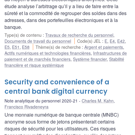
étude analyse l’arbitrage qu’il y a lieu de faire entre la
sûreté et la commodité de regrouper des soldes dans des
adresses, dans des portefeuilles électroniques et à la
banque.
Type(s) de contenu
:
Travaux de recherche du personnel
,
Documents de travail du personnel
Code(s) JEL
:
E
,
E4
,
E42
,
E5
,
E51
,
E58
Thème(s) de recherche
:
Argent et paiements
,
Actifs numériques et technologies financières
,
Infrastructures de
paiement et de marchés financiers
,
Système financier
,
Stabilité
financière et risque systémique
Security and convenience of a
central bank digital currency
Note analytique du personnel 2020-21
Charles M. Kahn
,
Francisco Rivadeneyra
Une monnaie numérique de banque centrale (MNBC)
anonyme sous forme de jetons présenterait certains
risques de sécurité pour les utilisateurs. Ces risques