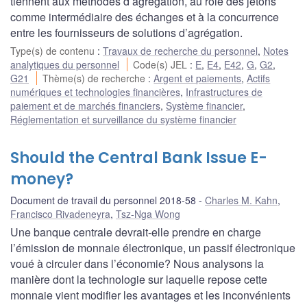
tiennent aux méthodes d’agrégation, au rôle des jetons
comme intermédiaire des échanges et à la concurrence
entre les fournisseurs de solutions d’agrégation.
Type(s) de contenu
:
Travaux de recherche du personnel
,
Notes
analytiques du personnel
Code(s) JEL
:
E
,
E4
,
E42
,
G
,
G2
,
G21
Thème(s) de recherche
:
Argent et paiements
,
Actifs
numériques et technologies financières
,
Infrastructures de
paiement et de marchés financiers
,
Système financier
,
Réglementation et surveillance du système financier
Should the Central Bank Issue E-
money?
Document de travail du personnel 2018-58
Charles M. Kahn
,
Francisco Rivadeneyra
,
Tsz-Nga Wong
Une banque centrale devrait-elle prendre en charge
l’émission de monnaie électronique, un passif électronique
voué à circuler dans l’économie? Nous analysons la
manière dont la technologie sur laquelle repose cette
monnaie vient modifier les avantages et les inconvénients