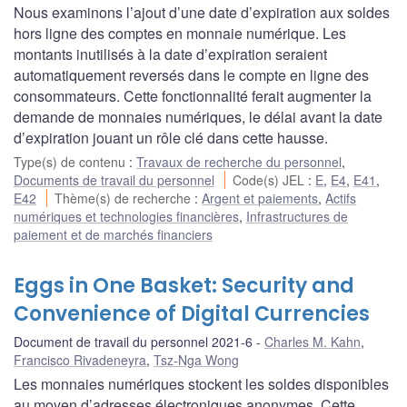
Nous examinons l’ajout d’une date d’expiration aux soldes
hors ligne des comptes en monnaie numérique. Les
montants inutilisés à la date d’expiration seraient
automatiquement reversés dans le compte en ligne des
consommateurs. Cette fonctionnalité ferait augmenter la
demande de monnaies numériques, le délai avant la date
d’expiration jouant un rôle clé dans cette hausse.
Type(s) de contenu
:
Travaux de recherche du personnel
,
Documents de travail du personnel
Code(s) JEL
:
E
,
E4
,
E41
,
E42
Thème(s) de recherche
:
Argent et paiements
,
Actifs
numériques et technologies financières
,
Infrastructures de
paiement et de marchés financiers
Eggs in One Basket: Security and
Convenience of Digital Currencies
Document de travail du personnel 2021-6
Charles M. Kahn
,
Francisco Rivadeneyra
,
Tsz-Nga Wong
Les monnaies numériques stockent les soldes disponibles
au moyen d’adresses électroniques anonymes. Cette