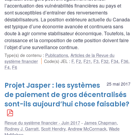
l’accentuation des vulnérabilités financières au pays et
sont susceptibles d’entraîner des renversements
déstabilisateurs. La position extérieure actuelle du Canada
est typique d’une économie avancée et continuera sans
doute à agir comme stabilisateur économique. Toutefois, la
croissance et la composition de cette position doivent faire
l’objet d’une surveillance continue.
Type(s) de contenu
:
Publications
,
Articles de la Revue du
système financier
Code(s) JEL
:
F
,
F2
,
F21
,
F3
,
F32
,
F34
,
F36
,
F4
,
F6
Projet Jasper : les systèmes
25 mai 2017
de paiement de gros décentralisés
sont-ils aujourd’hui chose faisable?
Revue du système financier - Juin 2017
James Chapman
,
Rodney J. Garratt
,
Scott Hendry
,
Andrew McCormack
,
Wade
McMahon