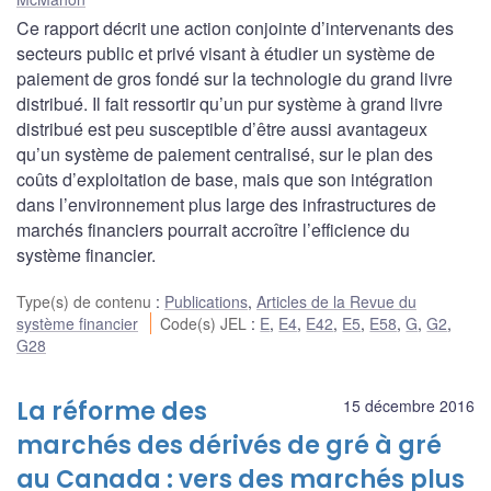
Ce rapport décrit une action conjointe d’intervenants des
secteurs public et privé visant à étudier un système de
paiement de gros fondé sur la technologie du grand livre
distribué. Il fait ressortir qu’un pur système à grand livre
distribué est peu susceptible d’être aussi avantageux
qu’un système de paiement centralisé, sur le plan des
coûts d’exploitation de base, mais que son intégration
dans l’environnement plus large des infrastructures de
marchés financiers pourrait accroître l’efficience du
système financier.
Type(s) de contenu
:
Publications
,
Articles de la Revue du
système financier
Code(s) JEL
:
E
,
E4
,
E42
,
E5
,
E58
,
G
,
G2
,
G28
La réforme des
15 décembre 2016
marchés des dérivés de gré à gré
au Canada : vers des marchés plus