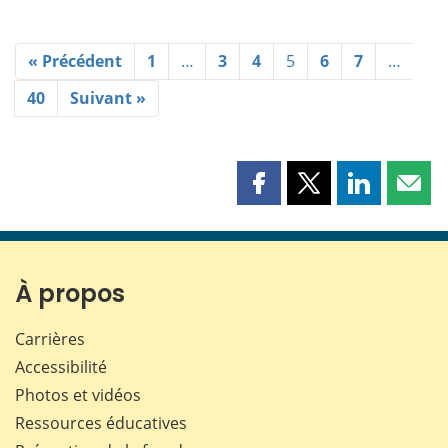
« Précédent
1
…
3
4
5
6
7
…
40
Suivant »
Partager
Partager
Partager
Part
cette
cette
cette
cette
page
page
page
page
sur
sur
sur
par
Facebook
X
LinkedIn
courr
À propos
Carrières
Accessibilité
Photos et vidéos
Ressources éducatives