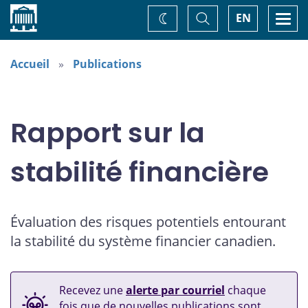
Accueil
Basculer
Togg
EN
Changez
la
navi
recherche
de
thème
Accueil
Publications
Rapport sur la
stabilité financière
Évaluation des risques potentiels entourant
la stabilité du système financier canadien.
Recevez une
alerte par courriel
chaque
fois que de nouvelles publications sont