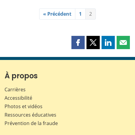
« Précédent
1
2
Partager
Partager
Partager
Part
cette
cette
cette
cette
page
page
page
page
sur
sur
sur
par
Facebook
X
LinkedIn
courr
À propos
Carrières
Accessibilité
Photos et vidéos
Ressources éducatives
Prévention de la fraude