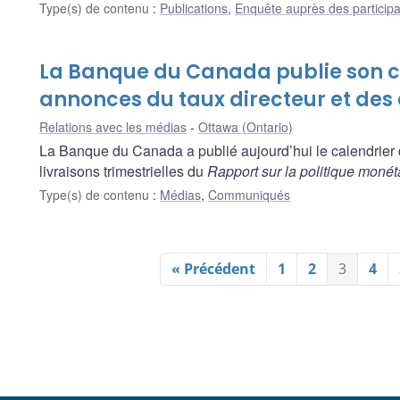
Type(s) de contenu
:
Publications
,
Enquête auprès des particip
La Banque du Canada publie son c
annonces du taux directeur et des
Relations avec les médias
Ottawa (Ontario)
La Banque du Canada a publié aujourd’hui le calendrier 
livraisons trimestrielles du
Rapport sur la politique monét
Type(s) de contenu
:
Médias
,
Communiqués
« Précédent
1
2
3
4