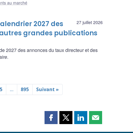
ants au marché
alendrier 2027 des
27 juillet 2026
 autres grandes publications
de 2027 des annonces du taux directeur et des
aire
.
5
…
895
Suivant »
Partager
Partager
Partager
Partager
cette
cette
cette
cette