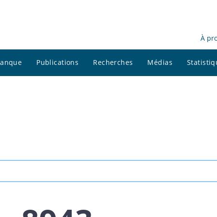
À pr
 banque
Publications
Recherches
Médias
Statisti