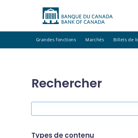
Grandes fonctions
Marchés
Billets de
Rechercher
Rechercher
dans
le
site
Types de contenu