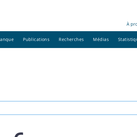
À pr
 banque
Publications
Recherches
Médias
Statisti