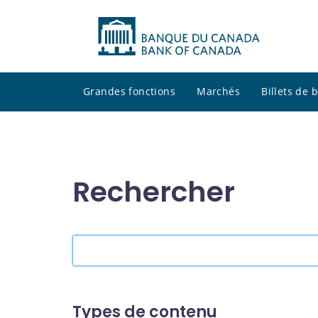
Grandes fonctions
Marchés
Billets de
Rechercher
Rechercher
dans
le
site
Types de contenu