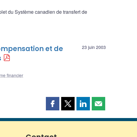
mplet du Système canadien de transfert de
ompensation et de
23 juin 2003
s
me financier
Partager
Partager
Partager
Partager
cette
cette
cette
cette
page
page
page
page
sur
sur
sur
par
Facebook
X
LinkedIn
courriel