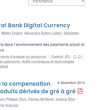
l Bank Digital Currency
,
Walter Engert
,
Alexandra Sutton-Lalani
,
Sebastian
s dans l’environnement des paiements actuel et
nt.
ents d'analyse du personnel
Code(s) JEL
:
C
,
C1
,
 et paiements
,
Actifs numériques et technologies
détail
e la compensation
6 décembre 2012
oduits dérivés de gré à gré
ean-Philippe Dion
,
Darcey McVanel
,
Joshua Slive
me financier