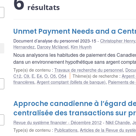
6
résultats
Unmet Payment Needs and a Centra
Document d’analyse du personnel 2023-15
Christopher Henry
Hernandez
,
Darcey McVanel
,
Kim Huynh
Nous analysons les habitudes de paiement des Canadien
dans un environnement hypothétique sans argent compta
Type(s) de contenu
:
Travaux de recherche du personnel
,
Docum
C12
,
C9
,
E
,
E4
,
O
,
O5
,
O54
Thème(s) de recherche
:
Argent
financières
,
Argent comptant (billets de banque)
,
Paiements de 
Approche canadienne à l’égard d
centralisée des transactions sur pr
Revue du système financier - Décembre 2012
Nikil Chande
,
J
Type(s) de contenu
:
Publications
,
Articles de la Revue du systè