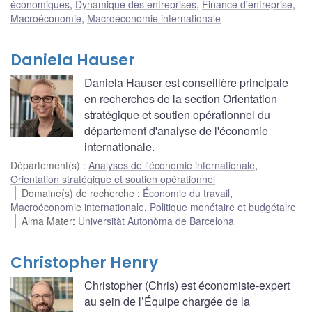
économiques
,
Dynamique des entreprises
,
Finance d'entreprise
,
Macroéconomie
,
Macroéconomie internationale
Daniela Hauser
Daniela Hauser est conseillère principale
en recherches de la section Orientation
stratégique et soutien opérationnel du
département d'analyse de l'économie
internationale.
Département(s)
:
Analyses de l'économie internationale
,
Orientation stratégique et soutien opérationnel
Domaine(s) de recherche
:
Économie du travail
,
Macroéconomie internationale
,
Politique monétaire et budgétaire
Alma Mater
:
Universitàt Autonòma de Barcelona
Christopher Henry
Christopher (Chris) est économiste-expert
au sein de l’Équipe chargée de la