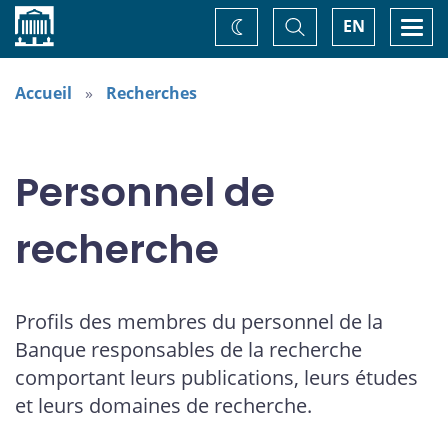
Accueil
Basculer
Togg
EN
Changez
la
navi
recherche
de
thème
Accueil
Recherches
Personnel de
recherche
Profils des membres du personnel de la
Banque responsables de la recherche
comportant leurs publications, leurs études
et leurs domaines de recherche.