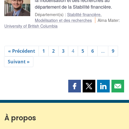
la modélisation et des recherches au
département de la Stabilité financière.
Département(s)
:
Stabilité financière
,
Modélisation et des recherches
Alma Mater
:
University of British Columbia
« Précédent
1
2
3
4
5
6
…
9
Suivant »
Partager
Partager
Partager
Part
cette
cette
cette
cette
page
page
page
page
sur
sur
sur
par
Facebook
X
LinkedIn
courr
À propos