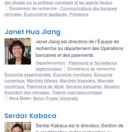
des études sur la politique monétaire et les agents fiscaux
Domaine(s) de recherche
:
Communications des banques
centrales
,
Économétrie appliquée
,
Prévisions
Janet Hua Jiang
Janet Jiang est directrice de l’Équipe de
recherche au département des Opérations
bancaires et des paiements.
Département(s)
:
Paiements et Surveillance
réglementaire
Domaine(s) de recherche
:
Économie expérimentale
,
Économie monétaire
,
Économie
numérique
,
Marchés bifaces
,
Marchés financiers
,
Monnaie
numérique
,
Paiements de détail
,
Services bancaires
,
Situation
financière des ménages
,
Théorie macroéconomique
Alma Mater
:
Simon Fraser University
Serdar Kabaca
Serdar Kabaca est le directeur, Section de