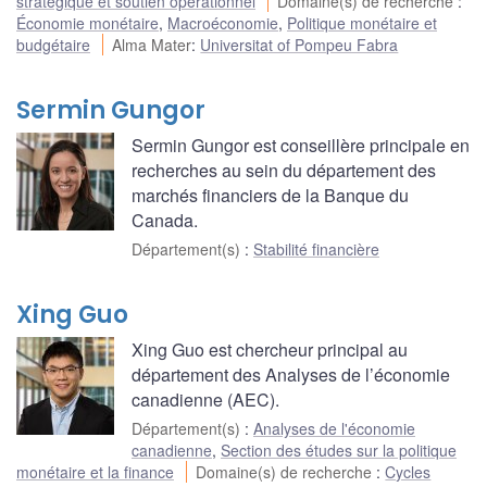
stratégique et soutien opérationnel
Domaine(s) de recherche
:
Économie monétaire
,
Macroéconomie
,
Politique monétaire et
budgétaire
Alma Mater
:
Universitat of Pompeu Fabra
Sermin Gungor
Sermin Gungor est conseillère principale en
recherches au sein du département des
marchés financiers de la Banque du
Canada.
Département(s)
:
Stabilité financière
Xing Guo
Xing Guo est chercheur principal au
département des Analyses de l’économie
canadienne (AEC).
Département(s)
:
Analyses de l'économie
canadienne
,
Section des études sur la politique
monétaire et la finance
Domaine(s) de recherche
:
Cycles