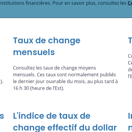
nstitutions financières. Pour en savoir plus, consultez les
C
Taux de change
mensuels
C
C
Consultez les taux de change moyens
d
mensuels. Ces taux sont normalement publiés
l’
).
le dernier jour ouvrable du mois, au plus tard à
16 h 30 (heure de l’Est).
s
L'indice de taux de
I
change effectif du dollar