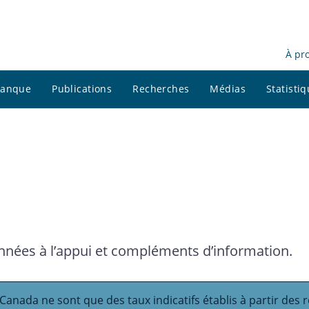
À pr
 banque
Publications
Recherches
Médias
Statisti
nnées à l’appui et compléments d’information.
Canada ne sont que des taux indicatifs établis à partir des