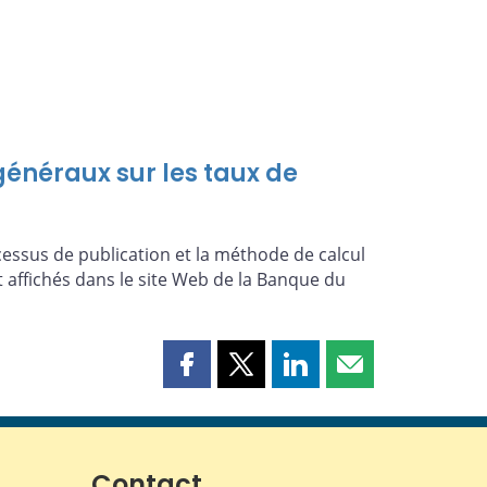
énéraux sur les taux de
essus de publication et la méthode de calcul
 affichés dans le site Web de la Banque du
Partager
Partager
Partager
Partager
cette
cette
cette
cette
page
page
page
page
sur
sur
sur
par
Facebook
X
LinkedIn
courriel
Contact