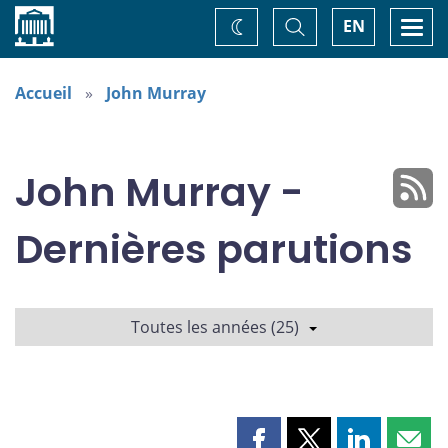
Accueil
Basculer
Togg
EN
Changez
la
navi
recherche
de
thème
Accueil
John Murray
John Murray -
Dernières parutions
Toutes les années (25)