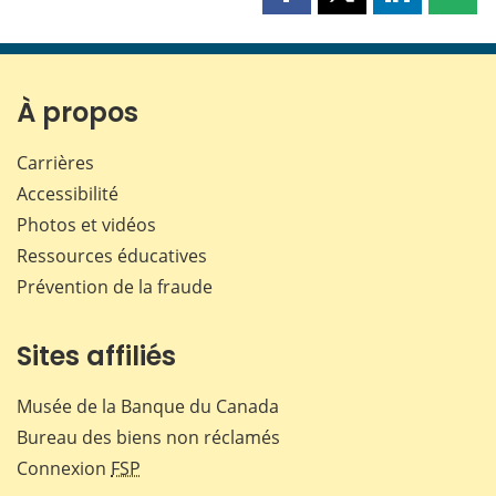
Partager
Partager
Partager
Part
cette
cette
cette
cette
page
page
page
page
sur
sur
sur
par
Facebook
X
LinkedIn
courr
À propos
Carrières
Accessibilité
Photos et vidéos
Ressources éducatives
Prévention de la fraude
Sites affiliés
Musée de la Banque du Canada
Bureau des biens non réclamés
Connexion
FSP