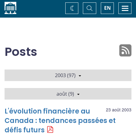
Accueil
Basculer
Togg
EN
Changez
la
navi
recherche
de
thème
Posts
2003 (97)
août (9)
L'évolution financière au
23 août 2003
Canada : tendances passées et
défis futurs