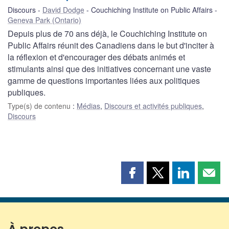
Discours
David Dodge
Couchiching Institute on Public Affairs
Geneva Park (Ontario)
Depuis plus de 70 ans déjà, le Couchiching Institute on
Public Affairs réunit des Canadiens dans le but d'inciter à
la réflexion et d'encourager des débats animés et
stimulants ainsi que des initiatives concernant une vaste
gamme de questions importantes liées aux politiques
publiques.
Type(s) de contenu
:
Médias
,
Discours et activités publiques
,
Discours
Partager
Partager
Partager
Part
cette
cette
cette
cette
page
page
page
page
sur
sur
sur
par
Facebook
X
LinkedIn
courr