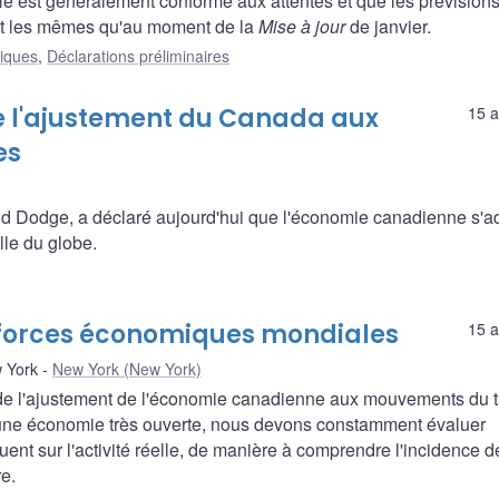
le est généralement conforme aux attentes et que les prévision
ent les mêmes qu'au moment de la
Mise à jour
de janvier.
liques
,
Déclarations préliminaires
e l'ajustement du Canada aux
15 a
es
d Dodge, a déclaré aujourd'hui que l'économie canadienne s'a
lle du globe.
forces économiques mondiales
15 a
w York
New York (New York)
de l'ajustement de l'économie canadienne aux mouvements du 
une économie très ouverte, nous devons constamment évaluer
t sur l'activité réelle, de manière à comprendre l'incidence d
re.