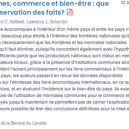
es, commerce et bien-être : que
22 a
ervation des faits?
hn F. Helliwell
,
Lawrence L. Schembri
 économiques à l'intérieur d'un même pays et entre les pays n
beaucoup plus étroits à l'intérieur des frontières nationales qu'
pas nécessairement que les frontières et les monnaies nationales
u'il faut éliminer, puisqu'ils concordent également avec l'hypot
efficients parce que les producteurs nationaux sont mieux en me
teurs locaux, grâce à la présence d'institutions communes ain
tant l'accent principalement sur les liens commerciaux à l'intér
x pays, les auteurs passent en revue les données disponibles
es sur l'étroitesse des liens économiques internationaux, en ce q
ces, et en évaluent l'incidence sur le bien-être du pays. Ils ex
es de l'utilisation de monnaies communes pour le commerce et
s jusqu'à maintenant ne permettent pas de cerner l'explicatio
ncore possible de tirer des conclusions définitives pour la mise 
ue de la Banque du Canada