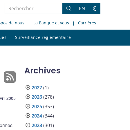
Rechercher
EN
Rechercher
Changez
dans
de
opos de nous
La Banque et vous
Carrières
le
thème
site
Rechercher
ques
Surveillance réglementaire
dans
le
site
Archives
2027
(1)
2026
(278)
vril 2005
2025
(353)
2024
(344)
formes
2023
(301)