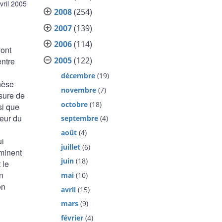
vril 2005
2008
(254)
2007
(139)
2006
(114)
'ont
2005
(122)
entre
décembre
(19)
hèse
novembre
(7)
sure de
octobre
(18)
si que
ieur du
septembre
(4)
août
(4)
ui
juillet
(6)
aminent
juin
(18)
 le
n
mai
(10)
en
avril
(15)
mars
(9)
février
(4)