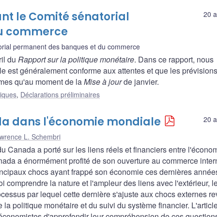
nt le Comité sénatorial
20 a
du commerce
orial permanent des banques et du commerce
ril du
Rapport sur la politique monétaire
. Dans ce rapport, nous
le est généralement conforme aux attentes et que les prévision
mêmes qu'au moment de la
Mise à jour
de janvier.
liques
,
Déclarations préliminaires
a dans l'économie mondiale
20 a
wrence L. Schembri
Canada a porté sur les liens réels et financiers entre l'écono
nada a énormément profité de son ouverture au commerce inter
 principaux chocs ayant frappé son économie ces dernières année
 comprendre la nature et l'ampleur des liens avec l'extérieur, l
ocessus par lequel cette dernière s'ajuste aux chocs externes re
 la politique monétaire et du suivi du système financier. L'articl
x économistes d'approfondir leur compréhension de ces question