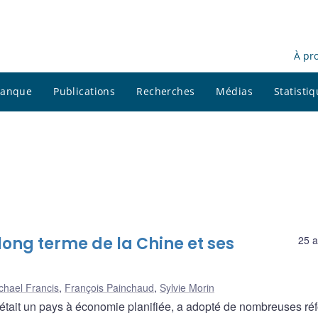
À pr
 banque
Publications
Recherches
Médias
Statisti
long terme de la Chine et ses
25 a
chael Francis
,
François Painchaud
,
Sylvie Morin
 était un pays à économie planifiée, a adopté de nombreuses ré