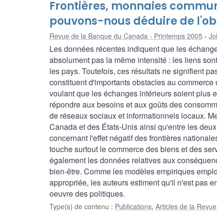
Frontières, monnaies commun
pouvons-nous déduire de l'obs
Revue de la Banque du Canada - Printemps 2005
Jo
Les données récentes indiquent que les échanges
absolument pas la même intensité : les liens sont 
les pays. Toutefois, ces résultats ne signifient 
constituent d'importants obstacles au commerce q
voulant que les échanges intérieurs soient plus 
répondre aux besoins et aux goûts des consomma
de réseaux sociaux et informationnels locaux. Met
Canada et des États-Unis ainsi qu'entre les deu
concernant l'effet négatif des frontières national
touche surtout le commerce des biens et des servi
également les données relatives aux conséquenc
bien-être. Comme les modèles empiriques employé
appropriée, les auteurs estiment qu'il n'est pas e
oeuvre des politiques.
Type(s) de contenu
:
Publications
,
Articles de la Rev