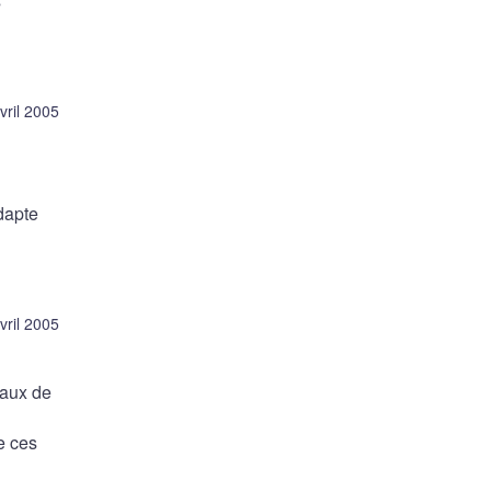
s
vril 2005
dapte
vril 2005
taux de
e ces