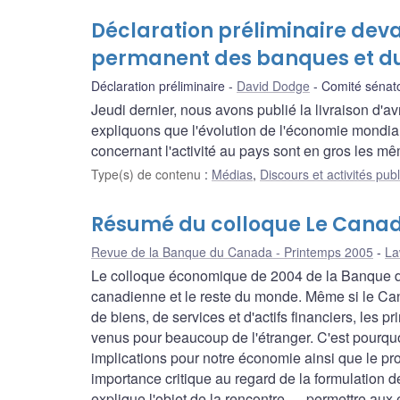
Déclaration préliminaire deva
permanent des banques et 
Déclaration préliminaire
David Dodge
Comité sénat
Jeudi dernier, nous avons publié la livraison d'av
expliquons que l'évolution de l'économie mondia
concernant l'activité au pays sont en gros les 
Type(s) de contenu
:
Médias
,
Discours et activités pub
Résumé du colloque Le Canad
Revue de la Banque du Canada - Printemps 2005
La
Le colloque économique de 2004 de la Banque du 
canadienne et le reste du monde. Même si le Ca
de biens, de services et d'actifs financiers, les
venus pour beaucoup de l'étranger. C'est pourquoi
implications pour notre économie ainsi que le pr
importance critique au regard de la formulation de
explique l'objet de la rencontre — permettre au