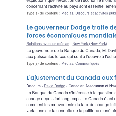
expliquons que l'évolution de l'économie mondia
concernant l'activité au pays sont essentiellem
Type(s) de contenu
:
Médias
,
Discours et activités pub
Le gouverneur Dodge traite d
forces économiques mondial
Relations avec les médias
New York (New York)
Le gouverneur de la Banque du Canada, M. Davi
aux puissantes forces qui sont à l'oeuvre à l'éche
Type(s) de contenu
:
Médias
,
Communiqués
L'ajustement du Canada aux 
Discours
David Dodge
Canadian Association of Ne
La Banque du Canada s'intéresse à la question 
change depuis fort longtemps. Le Canada étant 
comment les mouvements du taux de change influen
variations sur la conduite de la politique monétai