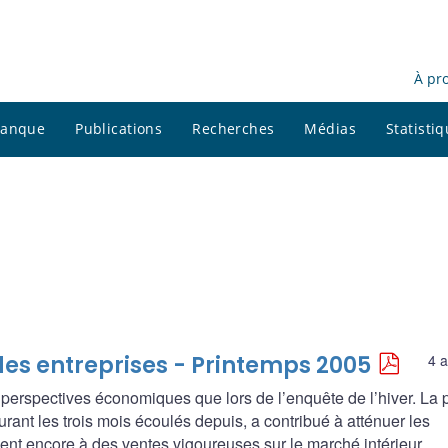
À pr
 banque
Publications
Recherches
Médias
Statisti
des entreprises - Printemps 2005
4 a
 perspectives économiques que lors de l’enquête de l’hiver. La 
durant les trois mois écoulés depuis, a contribué à atténuer les
dent encore à des ventes vigoureuses sur le marché intérieur.