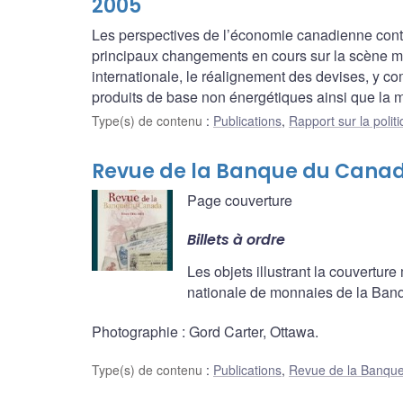
2005
Les perspectives de l’économie canadienne conti
principaux changements en cours sur la scène mon
internationale, le réalignement des devises, y com
produits de base non énergétiques ainsi que la m
Type(s) de contenu
:
Publications
,
Rapport sur la polit
Revue de la Banque du Canad
Page couverture
Billets à ordre
Les objets illustrant la couverture
nationale de monnaies de la Ban
Photographie : Gord Carter, Ottawa.
Type(s) de contenu
:
Publications
,
Revue de la Banqu