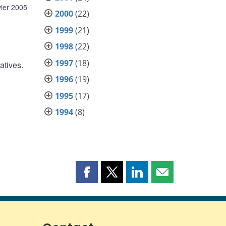
vier 2005
2000
(22)
1999
(21)
1998
(22)
1997
(18)
atives.
1996
(19)
1995
(17)
1994
(8)
Partager
Partager
Partager
Partager
cette
cette
cette
cette
page
page
page
page
sur
sur
sur
par
Facebook
X
LinkedIn
courriel