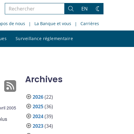
Rechercher
EN
Rechercher
Changez
dans
de
opos de nous
La Banque et vous
Carrières
le
thème
site
Rechercher
ques
Surveillance réglementaire
dans
le
site
Archives
2026
(22)
2025
(36)
vril 2005
2024
(39)
plus
2023
(34)