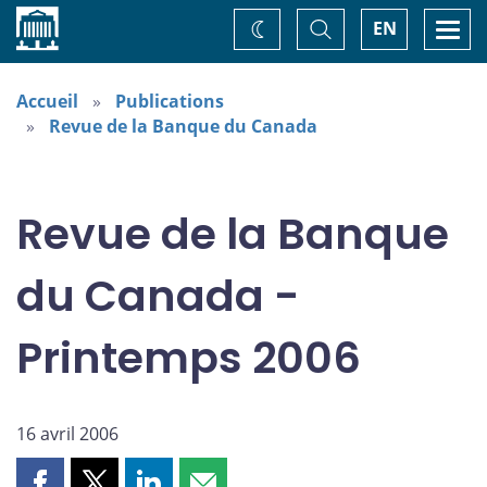
Accueil
Basculer
Togg
EN
Changez
la
navi
recherche
de
thème
Accueil
Publications
Revue de la Banque du Canada
Revue de la Banque
du Canada -
Printemps 2006
16 avril 2006