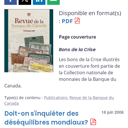
Partager
Partager
Partager
Partager
cette
cette
cette
cette
Disponible en format(s)
page
page
page
page
:
PDF
sur
sur
sur
par
Facebook
X
LinkedIn
courriel
Page couverture
Bons de la Crise
Les bons de la Crise illustrés
en couverture font partie de
la Collection nationale de
monnaies de la Banque du
Canada.
Type(s) de contenu
:
Publications
,
Revue de la Banque du
Canada
Doit-on s'inquiéter des
16 juin 2006
déséquilibres mondiaux?