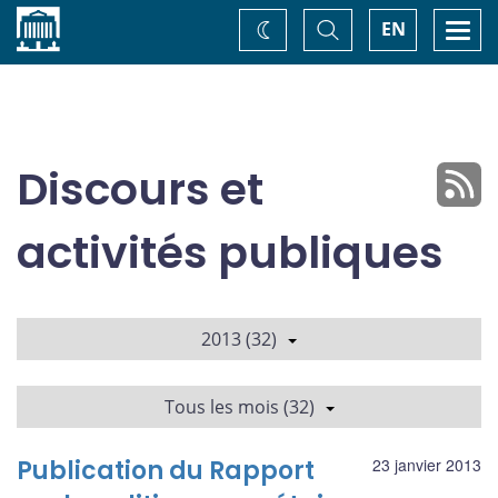
Accueil
Basculer
Togg
EN
Changez
la
navi
recherche
de
thème
Discours et
activités publiques
2013 (32)
Tous les mois (32)
Publication du Rapport
23 janvier 2013