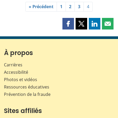
« Précédent
1
2
3
4
Partager
Partager
Partager
Part
cette
cette
cette
cette
page
page
page
page
sur
sur
sur
par
Facebook
X
LinkedIn
courr
À propos
Carrières
Accessibilité
Photos et vidéos
Ressources éducatives
Prévention de la fraude
Sites affiliés