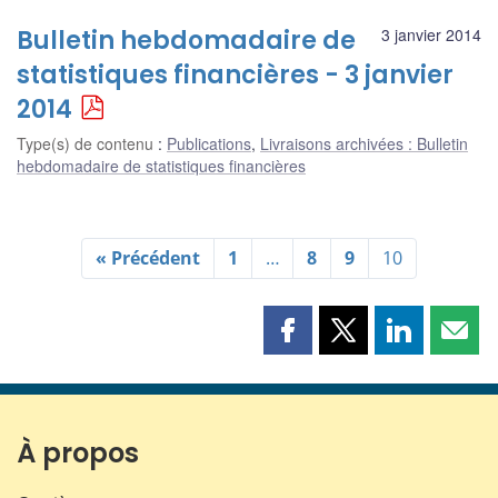
Bulletin hebdomadaire de
3 janvier 2014
statistiques financières - 3 janvier
2014
Type(s) de contenu
:
Publications
,
Livraisons archivées : Bulletin
hebdomadaire de statistiques financières
« Précédent
1
…
8
9
10
Partager
Partager
Partager
Part
cette
cette
cette
cette
page
page
page
page
sur
sur
sur
par
Facebook
X
LinkedIn
courr
À propos