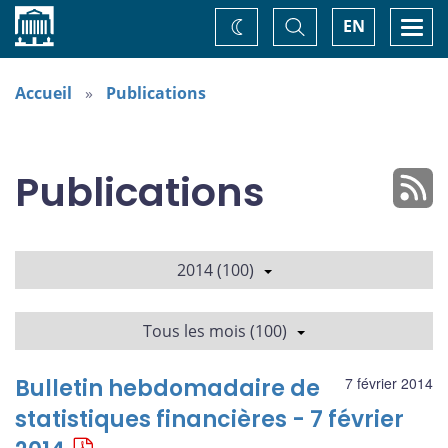
Accueil
Basculer
Togg
EN
Changez
la
navi
recherche
de
thème
Accueil
Publications
Publications
2014 (100)
Tous les mois (100)
Bulletin hebdomadaire de
7 février 2014
statistiques financières - 7 février