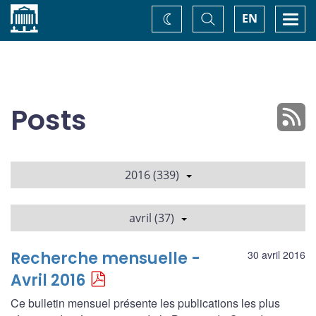
Accueil
Basculer
Togg
EN
Changez
la
navi
recherche
de
thème
Posts
2016 (339)
avril (37)
Recherche mensuelle -
30 avril 2016
Avril 2016
Ce bulletin mensuel présente les publications les plus