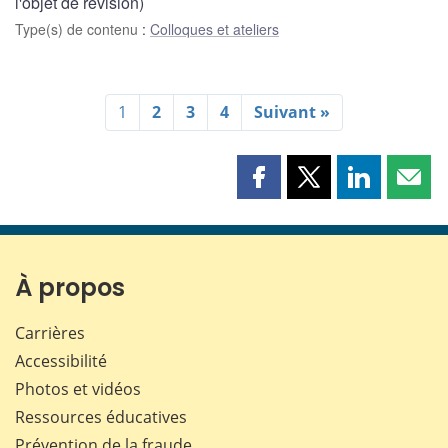
l'objet de révision)
Type(s) de contenu
:
Colloques et ateliers
1
2
3
4
Suivant »
Partager
Partager
Partager
Part
cette
cette
cette
cette
page
page
page
page
sur
sur
sur
par
Facebook
X
LinkedIn
courr
À propos
Carrières
Accessibilité
Photos et vidéos
Ressources éducatives
Prévention de la fraude