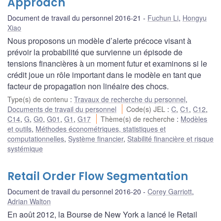
Approach
Document de travail du personnel 2016-21
Fuchun Li
,
Hongyu
Xiao
Nous proposons un modèle d’alerte précoce visant à
prévoir la probabilité que survienne un épisode de
tensions financières à un moment futur et examinons si le
crédit joue un rôle important dans le modèle en tant que
facteur de propagation non linéaire des chocs.
Type(s) de contenu
:
Travaux de recherche du personnel
,
Documents de travail du personnel
Code(s) JEL
:
C
,
C1
,
C12
,
C14
,
G
,
G0
,
G01
,
G1
,
G17
Thème(s) de recherche
:
Modèles
et outils
,
Méthodes économétriques, statistiques et
computationnelles
,
Système financier
,
Stabilité financière et risque
systémique
Retail Order Flow Segmentation
Document de travail du personnel 2016-20
Corey Garriott
,
Adrian Walton
En août 2012, la Bourse de New York a lancé le Retail