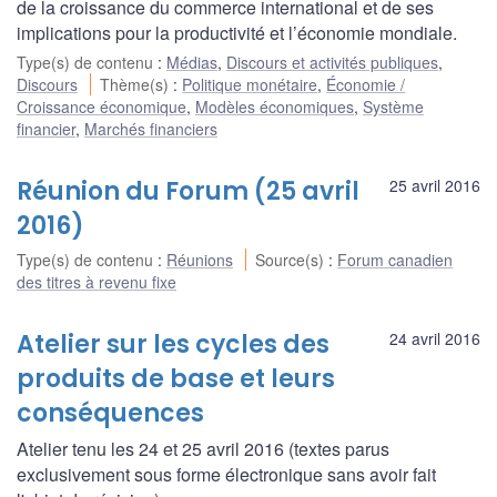
de la croissance du commerce international et de ses
implications pour la productivité et l’économie mondiale.
Type(s) de contenu
:
Médias
,
Discours et activités publiques
,
Discours
Thème(s)
:
Politique monétaire
,
Économie /
Croissance économique
,
Modèles économiques
,
Système
financier
,
Marchés financiers
Réunion du Forum (25 avril
25 avril 2016
2016)
Type(s) de contenu
:
Réunions
Source(s)
:
Forum canadien
des titres à revenu fixe
Atelier sur les cycles des
24 avril 2016
produits de base et leurs
conséquences
Atelier tenu les 24 et 25 avril 2016 (textes parus
exclusivement sous forme électronique sans avoir fait