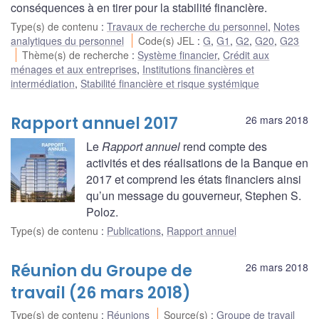
conséquences à en tirer pour la stabilité financière.
Type(s) de contenu
:
Travaux de recherche du personnel
,
Notes
analytiques du personnel
Code(s) JEL
:
G
,
G1
,
G2
,
G20
,
G23
Thème(s) de recherche
:
Système financier
,
Crédit aux
ménages et aux entreprises
,
Institutions financières et
intermédiation
,
Stabilité financière et risque systémique
Rapport annuel 2017
26 mars 2018
Le
Rapport annuel
rend compte des
activités et des réalisations de la Banque en
2017 et comprend les états financiers ainsi
qu’un message du gouverneur, Stephen S.
Poloz.
Type(s) de contenu
:
Publications
,
Rapport annuel
Réunion du Groupe de
26 mars 2018
travail (26 mars 2018)
Type(s) de contenu
:
Réunions
Source(s)
:
Groupe de travail