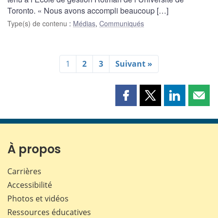
Toronto. « Nous avons accompli beaucoup […]
Type(s) de contenu
:
Médias
,
Communiqués
1
2
3
Suivant »
Partager
Partager
Partager
Part
cette
cette
cette
cette
page
page
page
page
sur
sur
sur
par
Facebook
X
LinkedIn
courr
À propos
Carrières
Accessibilité
Photos et vidéos
Ressources éducatives