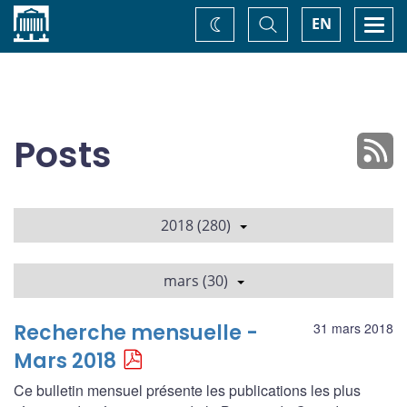
Accueil
Basculer
Togg
EN
Changez
la
navi
recherche
de
thème
Posts
2018 (280)
mars (30)
Recherche mensuelle -
31 mars 2018
Mars 2018
Ce bulletin mensuel présente les publications les plus