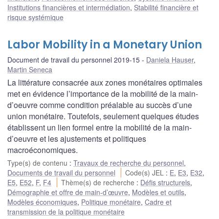
Institutions financières et intermédiation
,
Stabilité financière et
risque systémique
Labor Mobility in a Monetary Union
Document de travail du personnel 2019-15
Daniela Hauser
,
Martin Seneca
La littérature consacrée aux zones monétaires optimales
met en évidence l’importance de la mobilité de la main-
d’oeuvre comme condition préalable au succès d’une
union monétaire. Toutefois, seulement quelques études
établissent un lien formel entre la mobilité de la main-
d’oeuvre et les ajustements et politiques
macroéconomiques.
Type(s) de contenu
:
Travaux de recherche du personnel
,
Documents de travail du personnel
Code(s) JEL
:
E
,
E3
,
E32
,
E5
,
E52
,
F
,
F4
Thème(s) de recherche
:
Défis structurels
,
Démographie et offre de main-d’œuvre
,
Modèles et outils
,
Modèles économiques
,
Politique monétaire
,
Cadre et
transmission de la politique monétaire