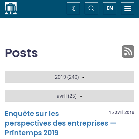
Accueil
Basculer
Togg
EN
Changez
la
navi
recherche
de
thème
Posts
2019 (240)
avril (25)
Enquête sur les
15 avril 2019
perspectives des entreprises —
Printemps 2019