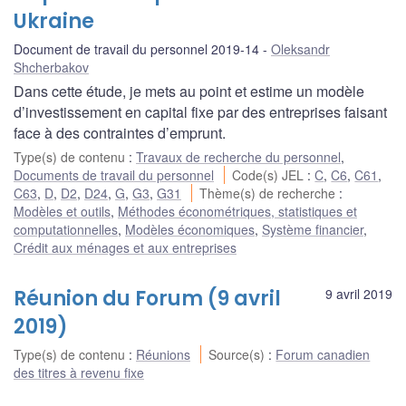
Ukraine
Document de travail du personnel 2019-14
Oleksandr
Shcherbakov
Dans cette étude, je mets au point et estime un modèle
d’investissement en capital fixe par des entreprises faisant
face à des contraintes d’emprunt.
Type(s) de contenu
:
Travaux de recherche du personnel
,
Documents de travail du personnel
Code(s) JEL
:
C
,
C6
,
C61
,
C63
,
D
,
D2
,
D24
,
G
,
G3
,
G31
Thème(s) de recherche
:
Modèles et outils
,
Méthodes économétriques, statistiques et
computationnelles
,
Modèles économiques
,
Système financier
,
Crédit aux ménages et aux entreprises
Réunion du Forum (9 avril
9 avril 2019
2019)
Type(s) de contenu
:
Réunions
Source(s)
:
Forum canadien
des titres à revenu fixe