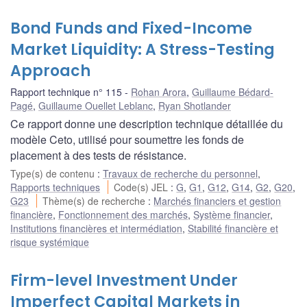
Bond Funds and Fixed-Income
Market Liquidity: A Stress-Testing
Approach
Rapport technique n° 115
Rohan Arora
,
Guillaume Bédard-
Pagé
,
Guillaume Ouellet Leblanc
,
Ryan Shotlander
Ce rapport donne une description technique détaillée du
modèle Ceto, utilisé pour soumettre les fonds de
placement à des tests de résistance.
Type(s) de contenu
:
Travaux de recherche du personnel
,
Rapports techniques
Code(s) JEL
:
G
,
G1
,
G12
,
G14
,
G2
,
G20
,
G23
Thème(s) de recherche
:
Marchés financiers et gestion
financière
,
Fonctionnement des marchés
,
Système financier
,
Institutions financières et intermédiation
,
Stabilité financière et
risque systémique
Firm-level Investment Under
Imperfect Capital Markets in