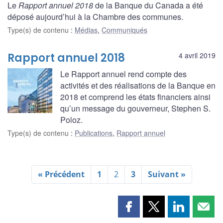
Le
Rapport annuel 2018
de la Banque du Canada a été
déposé aujourd’hui à la Chambre des communes.
Type(s) de contenu
:
Médias
,
Communiqués
Rapport annuel 2018
4 avril 2019
Le Rapport annuel rend compte des
activités et des réalisations de la Banque en
2018 et comprend les états financiers ainsi
qu’un message du gouverneur, Stephen S.
Poloz.
Type(s) de contenu
:
Publications
,
Rapport annuel
« Précédent
1
2
3
Suivant »
Partager
Partager
Partager
Part
cette
cette
cette
cette