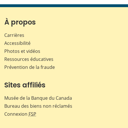
page
page
page
page
sur
sur
sur
par
Facebook
X
LinkedIn
courr
À propos
Carrières
Accessibilité
Photos et vidéos
Ressources éducatives
Prévention de la fraude
Sites affiliés
Musée de la Banque du Canada
Bureau des biens non réclamés
Connexion
FSP