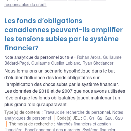
responsables du crédit
Les fonds d’obligations
canadiennes peuvent-ils amplifier
les tensions subies par le système
financier?
Note analytique du personnel 2019-9
Rohan Arora
,
Guillaume
Bédard-Pagé
,
Guillaume Ouellet Leblanc
,
Ryan Shotlander
Nous formulons un scénario hypothétique dans le but
d’étudier l’influence des fonds obligataires sur
l’amplification des chocs subis par le système financier.
Les données de 2018 et de 2007 que nous avons utilisées
révèlent que les fonds obligataires jouent maintenant un
plus grand rôle qu’auparavant.
Type(s) de contenu
:
Travaux de recherche du personnel
,
Notes
analytiques du personnel
Code(s) JEL
:
G
,
G1
,
G2
,
G20
,
G23
Thème(s) de recherche
:
Marchés financiers et gestion
financière
,
Fonctionnement des marchés
,
Système financier
,