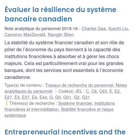
Évaluer la résilience du système
bancaire canadien
Note analytique du personnel 2019-16
Charles Gaa
,
Xuezhi Liu
,
Cameron MacDonald
,
Xiangjin Shen
La stabilité du système financier canadien et son rôle de
pilier de l’économie du pays tiennent à la capacité des
institutions financières à absorber et à gérer les chocs
majeurs. Cela est particulièrement vrai pour les grandes
banques, dont les services sont essentiels à l’économie
canadienne.
Type(s) de contenu
:
Travaux de recherche du personnel
,
Notes
analytiques du personnel
Code(s) JEL
:
C
,
C6
,
C63
,
E
,
E2
,
E27
,
E3
,
E37
,
E4
,
E44
,
G
,
G0
,
G01
,
G2
,
G21
Thème(s) de recherche
:
Système financier
,
Institutions
financières et intermédiation
,
Stabilité financière et risque
systémique
Entrepreneurial Incentives and the