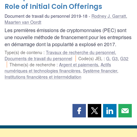
Role of Initial Coin Offerings
Document de travail du personnel 2019-18
Rodney J. Garratt
,
Maarten van Oordt
Les premières émissions de cryptomonnaies (PEC) sont
une nouvelle méthode de financement pour les entreprises
en démarrage dont la popularité a explosé en 2017.
Type(s) de contenu
:
Travaux de recherche du personnel
,
Documents de travail du personnel
Code(s) JEL
:
G
,
G3
,
G32
Thème(s) de recherche
:
Argent et paiements
,
Actifs
numériques et technologies financières
,
Système financier
,
Institutions financières et intermédiation
Partager
Partager
Partager
Part
cette
cette
cette
cette
page
page
page
page
sur
sur
sur
par