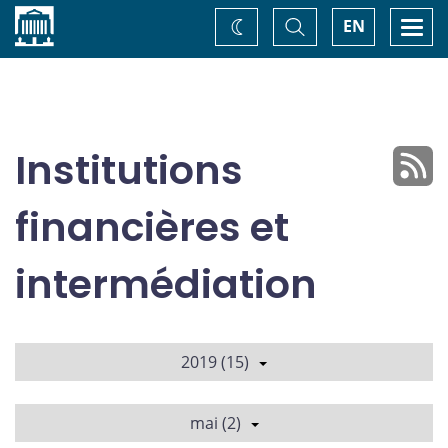
Accueil
Basculer
Togg
EN
Changez
la
navi
recherche
de
thème
Institutions
financières et
intermédiation
2019 (15)
mai (2)