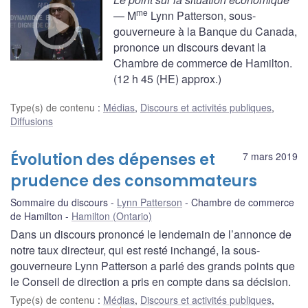
me
— M
Lynn Patterson, sous-
gouverneure à la Banque du Canada,
prononce un discours devant la
Chambre de commerce de Hamilton.
(12 h 45 (HE) approx.)
Type(s) de contenu
:
Médias
,
Discours et activités publiques
,
Diffusions
Évolution des dépenses et
7 mars 2019
prudence des consommateurs
Sommaire du discours
Lynn Patterson
Chambre de commerce
de Hamilton
Hamilton (Ontario)
Dans un discours prononcé le lendemain de l’annonce de
notre taux directeur, qui est resté inchangé, la sous-
gouverneure Lynn Patterson a parlé des grands points que
le Conseil de direction a pris en compte dans sa décision.
Type(s) de contenu
:
Médias
,
Discours et activités publiques
,