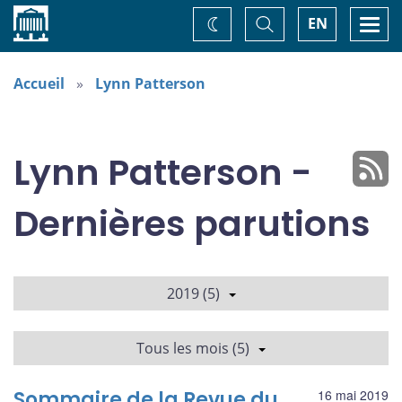
Accueil
Basculer
Togg
EN
Changez
la
navi
recherche
de
thème
Accueil
Lynn Patterson
Lynn Patterson -
Dernières parutions
2019 (5)
Tous les mois (5)
Sommaire de la Revue du
16 mai 2019