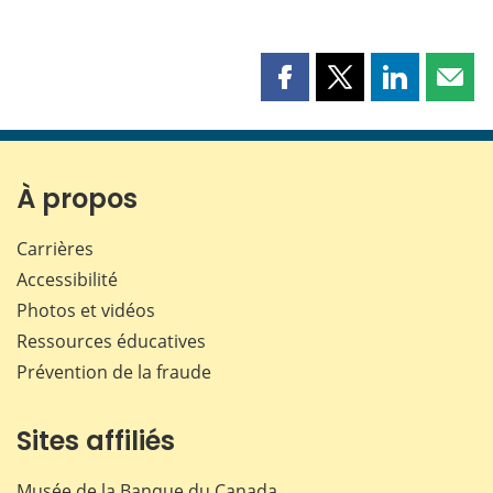
Partager
Partager
Partager
Part
cette
cette
cette
cette
page
page
page
page
sur
sur
sur
par
Facebook
X
LinkedIn
courr
À propos
Carrières
Accessibilité
Photos et vidéos
Ressources éducatives
Prévention de la fraude
Sites affiliés
Musée de la Banque du Canada