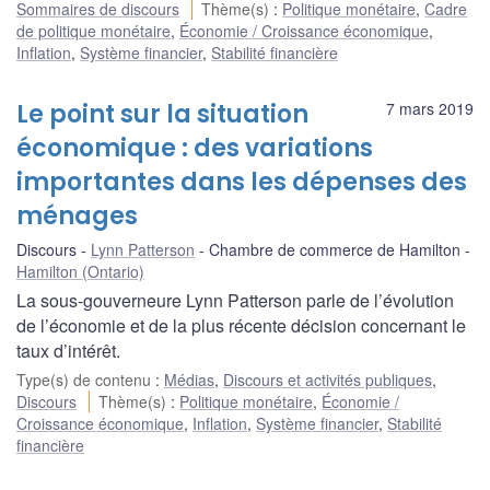
Sommaires de discours
Thème(s)
:
Politique monétaire
,
Cadre
de politique monétaire
,
Économie / Croissance économique
,
Inflation
,
Système financier
,
Stabilité financière
Le point sur la situation
7 mars 2019
économique : des variations
importantes dans les dépenses des
ménages
Discours
Lynn Patterson
Chambre de commerce de Hamilton
Hamilton (Ontario)
La sous-gouverneure Lynn Patterson parle de l’évolution
de l’économie et de la plus récente décision concernant le
taux d’intérêt.
Type(s) de contenu
:
Médias
,
Discours et activités publiques
,
Discours
Thème(s)
:
Politique monétaire
,
Économie /
Croissance économique
,
Inflation
,
Système financier
,
Stabilité
financière