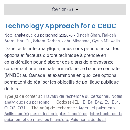
février (3)
Technology Approach for a CBDC
Note analytique du personnel 2020-6
Dinesh Shah
,
Rakesh
Arora
,
Han Du
,
Sriram Darbha
,
John Miedema
,
Cyrus Minwalla
Dans cette note analytique, nous nous penchons sur les
options et facteurs d’ordre technique à prendre en
considération pour élaborer des plans de prévoyance
concernant une monnaie numérique de banque centrale
(MNBC) au Canada, et examinons en quoi ces options
permettent de réaliser les objectifs de politique publique
définis.
Type(s) de contenu
:
Travaux de recherche du personnel
,
Notes
analytiques du personnel
Code(s) JEL
:
E
,
E4
,
E42
,
E5
,
E51
,
O
,
O3
,
O31
Thème(s) de recherche
:
Argent et paiements
,
Actifs numériques et technologies financières
,
Infrastructures de
paiement et de marchés financiers
,
Paiements de détail