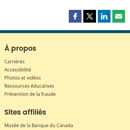
Partager
Partager
Partager
Part
cette
cette
cette
cette
page
page
page
page
sur
sur
sur
par
Facebook
X
LinkedIn
courr
À propos
Carrières
Accessibilité
Photos et vidéos
Ressources éducatives
Prévention de la fraude
Sites affiliés
Musée de la Banque du Canada