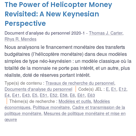
The Power of Helicopter Money
Revisited: A New Keynesian
Perspective
Document d’analyse du personnel 2020-1
Thomas J. Carter
,
Rhys R. Mendes
Nous analysons le financement monétaire des transferts
budgétaires (l’hélicoptère monétaire) dans deux modèles
simples de type néo-keynésien : un modèle classique où la
totalité de la monnaie ne porte pas intérêt, et un autre, plus
réaliste, doté de réserves portant intérêt.
Type(s) de contenu
:
Travaux de recherche du personnel
,
Documents d'analyse du personnel
Code(s) JEL
:
E
,
E1
,
E12
,
E4
,
E41
,
E43
,
E5
,
E51
,
E52
,
E58
,
E6
,
E61
,
E63
Thème(s) de recherche
:
Modèles et outils
,
Modèles
économiques
,
Politique monétaire
,
Cadre et transmission de la
politique monétaire
,
Mesures de politique monétaire et mise en
œuvre