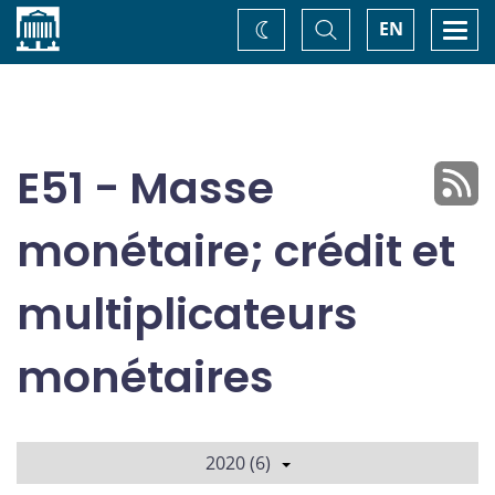
Accueil
Basculer
Togg
EN
Changez
la
navi
recherche
de
thème
E51 - Masse
monétaire; crédit et
multiplicateurs
monétaires
2020 (6)