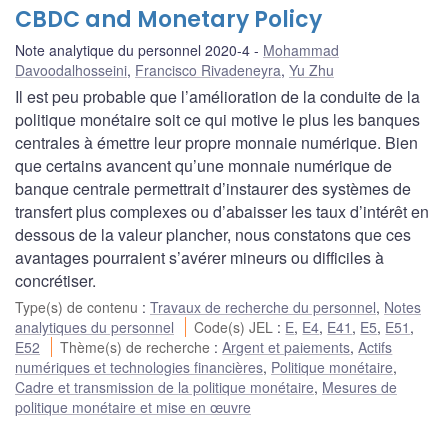
CBDC and Monetary Policy
Note analytique du personnel 2020-4
Mohammad
Davoodalhosseini
,
Francisco Rivadeneyra
,
Yu Zhu
Il est peu probable que l’amélioration de la conduite de la
politique monétaire soit ce qui motive le plus les banques
centrales à émettre leur propre monnaie numérique. Bien
que certains avancent qu’une monnaie numérique de
banque centrale permettrait d’instaurer des systèmes de
transfert plus complexes ou d’abaisser les taux d’intérêt en
dessous de la valeur plancher, nous constatons que ces
avantages pourraient s’avérer mineurs ou difficiles à
concrétiser.
Type(s) de contenu
:
Travaux de recherche du personnel
,
Notes
analytiques du personnel
Code(s) JEL
:
E
,
E4
,
E41
,
E5
,
E51
,
E52
Thème(s) de recherche
:
Argent et paiements
,
Actifs
numériques et technologies financières
,
Politique monétaire
,
Cadre et transmission de la politique monétaire
,
Mesures de
politique monétaire et mise en œuvre