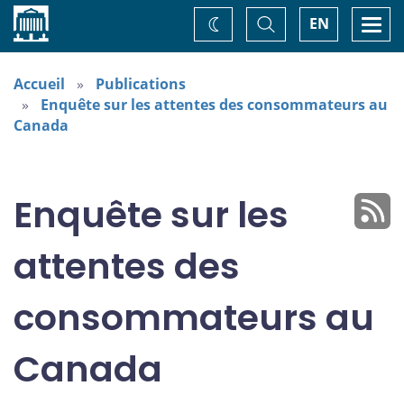
Accueil
Basculer
Togg
EN
Changez
la
navi
recherche
de
thème
Accueil
Publications
Enquête sur les attentes des consommateurs au
Canada
Enquête sur les
attentes des
consommateurs au
Canada