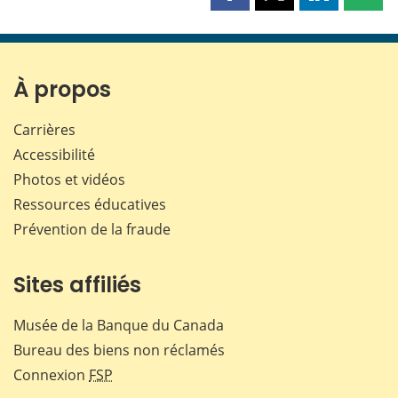
cette
cette
cette
cette
page
page
page
page
sur
sur
sur
par
Facebook
X
LinkedIn
courr
À propos
Carrières
Accessibilité
Photos et vidéos
Ressources éducatives
Prévention de la fraude
Sites affiliés
Musée de la Banque du Canada
Bureau des biens non réclamés
Connexion
FSP