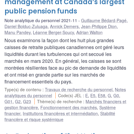
management at Canada’s largest
public pension funds
Note analytique du personnel 2021-11
Guillaume Bédard-Pagé
,
Daniel Bolduc-Zuluaga
,
Annick Demers
,
Jean-Philippe Dion
,
Manu Pandey
,
Léanne Berger-Soucy
,
Adrian Walton
Nous examinons la façon dont les huit plus grandes
caisses de retraite publiques canadiennes ont géré leurs
liquidités durant les turbulences qui ont secoué les
marchés en mars 2020. En général, les caisses se sont
montrées résilientes face au pic de demande de liquidités
et ont misé en grande partie sur les marchés de
financement essentiels du pays.
Type(s) de contenu
:
Travaux de recherche du personnel
,
Notes
analytiques du personnel
Code(s) JEL
:
E
,
E5
,
E58
,
G
,
G0
,
G01
,
G2
,
G23
Thème(s) de recherche
:
Marchés financiers et
gestion financière
,
Fonctionnement des marchés
,
Système
financier
,
Institutions financières et intermédiation
,
Stabilité
financière et risque systémique