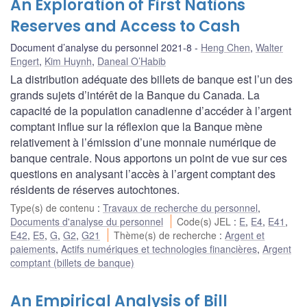
An Exploration of First Nations
Reserves and Access to Cash
Document d’analyse du personnel 2021-8
Heng Chen
,
Walter
Engert
,
Kim Huynh
,
Daneal O’Habib
La distribution adéquate des billets de banque est l’un des
grands sujets d’intérêt de la Banque du Canada. La
capacité de la population canadienne d’accéder à l’argent
comptant influe sur la réflexion que la Banque mène
relativement à l’émission d’une monnaie numérique de
banque centrale. Nous apportons un point de vue sur ces
questions en analysant l’accès à l’argent comptant des
résidents de réserves autochtones.
Type(s) de contenu
:
Travaux de recherche du personnel
,
Documents d'analyse du personnel
Code(s) JEL
:
E
,
E4
,
E41
,
E42
,
E5
,
G
,
G2
,
G21
Thème(s) de recherche
:
Argent et
paiements
,
Actifs numériques et technologies financières
,
Argent
comptant (billets de banque)
An Empirical Analysis of Bill