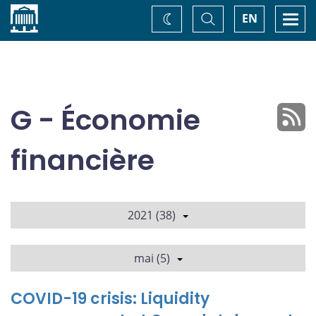
Accueil
Basculer
Togg
EN
Changez
la
navi
recherche
de
thème
G - Économie
financière
2021 (38)
mai (5)
COVID-19 crisis: Liquidity