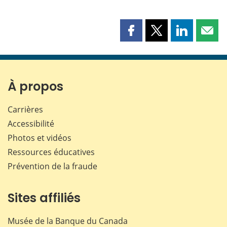
Partager
Partager
Partager
Part
cette
cette
cette
cette
page
page
page
page
sur
sur
sur
par
Facebook
X
LinkedIn
courr
À propos
Carrières
Accessibilité
Photos et vidéos
Ressources éducatives
Prévention de la fraude
Sites affiliés
Musée de la Banque du Canada