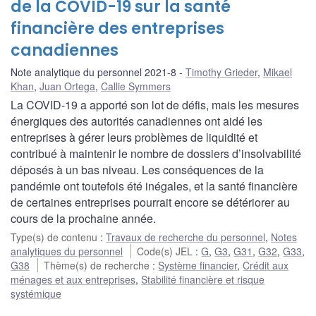
de la COVID-19 sur la santé
financière des entreprises
canadiennes
Note analytique du personnel 2021-8
Timothy Grieder
,
Mikael
Khan
,
Juan Ortega
,
Callie Symmers
La COVID-19 a apporté son lot de défis, mais les mesures
énergiques des autorités canadiennes ont aidé les
entreprises à gérer leurs problèmes de liquidité et
contribué à maintenir le nombre de dossiers d’insolvabilité
déposés à un bas niveau. Les conséquences de la
pandémie ont toutefois été inégales, et la santé financière
de certaines entreprises pourrait encore se détériorer au
cours de la prochaine année.
Type(s) de contenu
:
Travaux de recherche du personnel
,
Notes
analytiques du personnel
Code(s) JEL
:
G
,
G3
,
G31
,
G32
,
G33
,
G38
Thème(s) de recherche
:
Système financier
,
Crédit aux
ménages et aux entreprises
,
Stabilité financière et risque
systémique