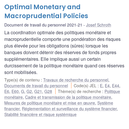
Optimal Monetary and
Macroprudential Policies
Document de travail du personnel 2021-21
Josef Schroth
La coordination optimale des politiques monétaire et
macroprudentielle comporte une pondération des risques
plus élevée pour les obligations (sûres) lorsque les
banques doivent détenir des réserves de fonds propres
supplémentaires. Elle implique aussi un certain
durcissement de la politique monétaire quand ces réserves
sont mobilisées.
Type(s) de contenu
:
Travaux de recherche du personnel
,
Documents de travail du personnel
Code(s) JEL
:
E
,
E4
,
E44
,
E6
,
E60
,
G
,
G2
,
G21
,
G28
Thème(s) de recherche
:
Politique
monétaire
,
Cadre et transmission de la politique monétaire
,
Mesures de politique monétaire et mise en œuvre
,
Système
financier
,
Réglementation et surveillance du système financier
,
Stabilité financière et risque systémique