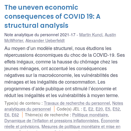
The uneven economic
consequences of COVID 19: A
structural analysis
Note analytique du personnel 2021-17
Martin Kuncl
,
Austin
McWhirter
,
Alexander Ueberfeldt
Au moyen d’un modèle structurel, nous étudions les
répercussions économiques du choc de la COVID-19. Ses
effets inégaux, comme la hausse du chômage chez les
jeunes ménages, ont accentué les conséquences
négatives sur la macroéconomie, les vulnérabilités des
ménages et les inégalités de consommation. Les
programmes d’aide publique ont stimulé l’économie et
réduit les inégalités et les vulnérabilités à moyen terme.
Type(s) de contenu
:
Travaux de recherche du personnel
,
Notes
analytiques du personnel
Code(s) JEL
:
E
,
E2
,
E20
,
E5
,
E52
,
E6
,
E62
Thème(s) de recherche
:
Politique monétaire
,
Dynamique de l’inflation et pressions inflationnistes
,
Économie
réelle et prévisions
,
Mesures de politique monétaire et mise en