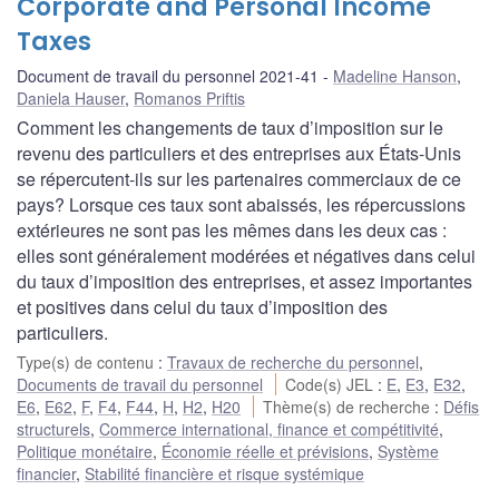
Corporate and Personal Income
Taxes
Document de travail du personnel 2021-41
Madeline Hanson
,
Daniela Hauser
,
Romanos Priftis
Comment les changements de taux d’imposition sur le
revenu des particuliers et des entreprises aux États-Unis
se répercutent-ils sur les partenaires commerciaux de ce
pays? Lorsque ces taux sont abaissés, les répercussions
extérieures ne sont pas les mêmes dans les deux cas :
elles sont généralement modérées et négatives dans celui
du taux d’imposition des entreprises, et assez importantes
et positives dans celui du taux d’imposition des
particuliers.
Type(s) de contenu
:
Travaux de recherche du personnel
,
Documents de travail du personnel
Code(s) JEL
:
E
,
E3
,
E32
,
E6
,
E62
,
F
,
F4
,
F44
,
H
,
H2
,
H20
Thème(s) de recherche
:
Défis
structurels
,
Commerce international, finance et compétitivité
,
Politique monétaire
,
Économie réelle et prévisions
,
Système
financier
,
Stabilité financière et risque systémique