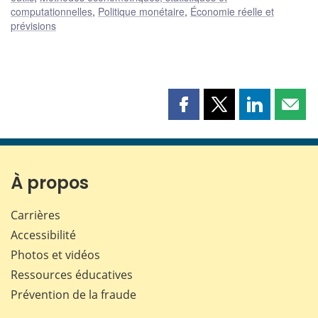
computationnelles
,
Politique monétaire
,
Économie réelle et
prévisions
Partager
Partager
Partager
Part
cette
cette
cette
cette
page
page
page
page
sur
sur
sur
par
Facebook
X
LinkedIn
courr
À propos
Carrières
Accessibilité
Photos et vidéos
Ressources éducatives
Prévention de la fraude