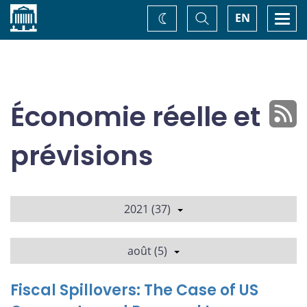
Accueil
Basculer
Togg
EN
Changez
la
navi
recherche
de
thème
Économie réelle et
prévisions
2021 (37)
août (5)
Fiscal Spillovers: The Case of US