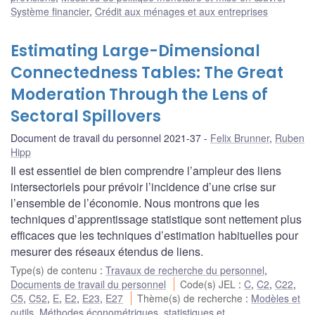
Système financier
,
Crédit aux ménages et aux entreprises
Estimating Large-Dimensional
Connectedness Tables: The Great
Moderation Through the Lens of
Sectoral Spillovers
Document de travail du personnel 2021-37
Felix Brunner
,
Ruben
Hipp
Il est essentiel de bien comprendre l’ampleur des liens
intersectoriels pour prévoir l’incidence d’une crise sur
l’ensemble de l’économie. Nous montrons que les
techniques d’apprentissage statistique sont nettement plus
efficaces que les techniques d’estimation habituelles pour
mesurer des réseaux étendus de liens.
Type(s) de contenu
:
Travaux de recherche du personnel
,
Documents de travail du personnel
Code(s) JEL
:
C
,
C2
,
C22
,
C5
,
C52
,
E
,
E2
,
E23
,
E27
Thème(s) de recherche
:
Modèles et
outils
,
Méthodes économétriques, statistiques et