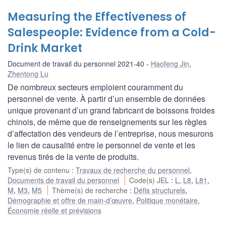
Measuring the Effectiveness of
Salespeople: Evidence from a Cold-
Drink Market
Document de travail du personnel 2021-40
Haofeng Jin
,
Zhentong Lu
De nombreux secteurs emploient couramment du
personnel de vente. À partir d’un ensemble de données
unique provenant d’un grand fabricant de boissons froides
chinois, de même que de renseignements sur les règles
d’affectation des vendeurs de l’entreprise, nous mesurons
le lien de causalité entre le personnel de vente et les
revenus tirés de la vente de produits.
Type(s) de contenu
:
Travaux de recherche du personnel
,
Documents de travail du personnel
Code(s) JEL
:
L
,
L8
,
L81
,
M
,
M3
,
M5
Thème(s) de recherche
:
Défis structurels
,
Démographie et offre de main-d’œuvre
,
Politique monétaire
,
Économie réelle et prévisions