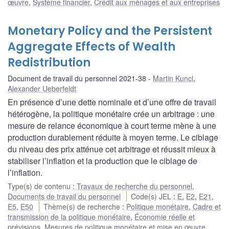
œuvre
,
Système financier
,
Crédit aux ménages et aux entreprises
Monetary Policy and the Persistent
Aggregate Effects of Wealth
Redistribution
Document de travail du personnel 2021-38
Martin Kuncl
,
Alexander Ueberfeldt
En présence d’une dette nominale et d’une offre de travail
hétérogène, la politique monétaire crée un arbitrage : une
mesure de relance économique à court terme mène à une
production durablement réduite à moyen terme. Le ciblage
du niveau des prix atténue cet arbitrage et réussit mieux à
stabiliser l’inflation et la production que le ciblage de
l’inflation.
Type(s) de contenu
:
Travaux de recherche du personnel
,
Documents de travail du personnel
Code(s) JEL
:
E
,
E2
,
E21
,
E5
,
E50
Thème(s) de recherche
:
Politique monétaire
,
Cadre et
transmission de la politique monétaire
,
Économie réelle et
prévisions
,
Mesures de politique monétaire et mise en œuvre
,