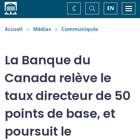
Accueil
Basculer
Togg
EN
Changez
la
navi
recherche
de
thème
Accueil
Médias
Communiqués
La Banque du
Canada relève le
taux directeur de 50
points de base, et
poursuit le