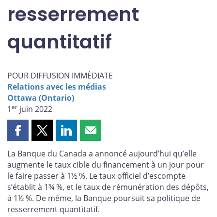
resserrement
quantitatif
POUR DIFFUSION IMMÉDIATE
Relations avec les médias
Ottawa (Ontario)
er
1
juin 2022
Partager
Partager
Partager
Partager
cette
cette
cette
cette
La Banque du Canada a annoncé aujourd’hui qu’elle
page
page
page
page
augmente le taux cible du financement à un jour pour
sur
sur
sur
par
le faire passer à 1½ %. Le taux officiel d’escompte
Facebook
X
LinkedIn
courriel
s’établit à 1¾ %, et le taux de rémunération des dépôts,
à 1½ %. De même, la Banque poursuit sa politique de
resserrement quantitatif.