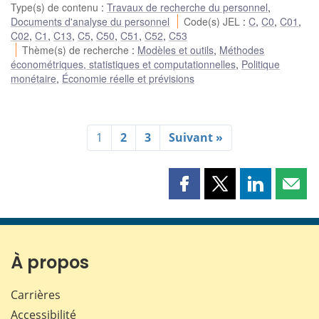
Type(s) de contenu
:
Travaux de recherche du personnel
,
Documents d'analyse du personnel
Code(s) JEL
:
C
,
C0
,
C01
,
C02
,
C1
,
C13
,
C5
,
C50
,
C51
,
C52
,
C53
Thème(s) de recherche
:
Modèles et outils
,
Méthodes
économétriques, statistiques et computationnelles
,
Politique
monétaire
,
Économie réelle et prévisions
1
2
3
Suivant »
Partager
Partager
Partager
Part
cette
cette
cette
cette
page
page
page
page
sur
sur
sur
par
Facebook
X
LinkedIn
courr
À propos
Carrières
Accessibilité