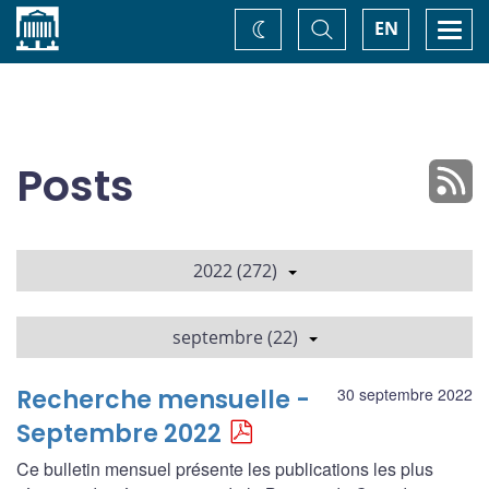
Accueil
Basculer
Togg
EN
Changez
la
navi
recherche
de
thème
Posts
2022 (272)
septembre (22)
Recherche mensuelle -
30 septembre 2022
Septembre 2022
Ce bulletin mensuel présente les publications les plus