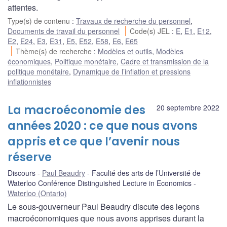
attentes.
Type(s) de contenu
:
Travaux de recherche du personnel
,
Documents de travail du personnel
Code(s) JEL
:
E
,
E1
,
E12
,
E2
,
E24
,
E3
,
E31
,
E5
,
E52
,
E58
,
E6
,
E65
Thème(s) de recherche
:
Modèles et outils
,
Modèles
économiques
,
Politique monétaire
,
Cadre et transmission de la
politique monétaire
,
Dynamique de l’inflation et pressions
inflationnistes
La macroéconomie des
20 septembre 2022
années 2020 : ce que nous avons
appris et ce que l’avenir nous
réserve
Discours
Paul Beaudry
Faculté des arts de l’Université de
Waterloo Conférence Distinguished Lecture in Economics
Waterloo (Ontario)
Le sous-gouverneur Paul Beaudry discute des leçons
macroéconomiques que nous avons apprises durant la