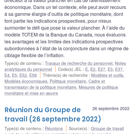
directeur à la valeur plancher en cas de ralentissement
économique. Dans un tel contexte, elle peut avoir recours
à sa gamme élargie d’outils de politique monétaire, dont
font partie les indications prospectives, pour mieux
surmonter le défi que pose la valeur plancher. À l’aide du
modèle TOTEM de la Banque du Canada, nous évaluons
les avantages et les limites des indications prospectives
subordonnées à l’état de la conjoncture dans un régime de
ciblage flexible de l’inflation.
Type(s) de contenu
:
Travaux de recherche du personnel
,
Notes
analytiques du personnel
Code(s) JEL
:
E
,
E2
,
E27
,
E3
,
E37
,
E4
,
E5
,
E52
,
E58
Thème(s) de recherche
:
Modèles et outils
,
Modèles économiques
,
Politique monétaire
,
Cadre et
transmission de la politique monétaire
,
Mesures de politique
monétaire et mise en œuvre
Réunion du Groupe de
26 septembre 2022
travail (26 septembre 2022)
Type(s) de contenu
:
Réunions
Source(s)
:
Groupe de travail