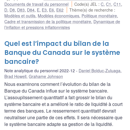
Documents de travail du personnel
Code(s) JEL
:
C
,
C1
,
C11
,
D
,
D8
,
D83
,
D84
,
E
,
E3
,
E6
,
E62
Thème(s) de recherche
:
Modèles et outils
,
Modèles économiques
,
Politique monétaire
,
Cadre et transmission de la politique monétaire
,
Dynamique de
l’inflation et pressions inflationnistes
Quel est l’impact du bilan de la
Banque du Canada sur le système
bancaire?
Note analytique du personnel 2022-12
Daniel Bolduc-Zuluaga
,
Brad Howell
,
Grahame Johnson
Nous examinons comment l’évolution du bilan de la
Banque du Canada influe sur le système bancaire.
L’assouplissement quantitatif a fait grossir le bilan du
système bancaire et a amélioré le ratio de liquidité à court
terme des banques. Le resserrement quantitatif devrait
neutraliser une partie de ces effets. Il sera nécessaire que
le système bancaire adapte sa gestion de la liquidité.