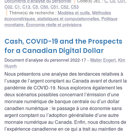
Documents d'analyse du personnel
Code(s) JEL
:
C
,
C0
,
C01
,
C02
,
C1
,
C13
,
C5
,
C50
,
C51
,
C52
,
C53
Thème(s) de recherche
:
Modèles et outils
,
Méthodes
économétriques, statistiques et computationnelles
,
Politique
monétaire
,
Économie réelle et prévisions
Cash, COVID-19 and the Prospects
for a Canadian Digital Dollar
Document d’analyse du personnel 2022-17
Walter Engert
,
Kim
Huynh
Nous présentons une analyse des tendances relatives à
l’usage de l’argent comptant au Canada avant et durant la
pandémie de COVID-19. Nous explorons également les
deux scénarios possibles concernant l’émission d’une
monnaie numérique de banque centrale ou d’un dollar
canadien numérique : le passage à une économie sans
argent comptant ou l’adoption généralisée d’une autre
monnaie numérique au Canada. Enfin, nous discutons de
l’expérience canadienne en ce qui a trait au maintien de