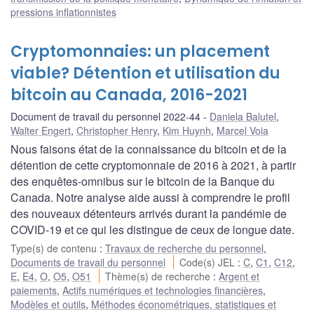
pressions inflationnistes
Cryptomonnaies: un placement
viable? Détention et utilisation du
bitcoin au Canada, 2016-2021
Document de travail du personnel 2022-44
Daniela Balutel
,
Walter Engert
,
Christopher Henry
,
Kim Huynh
,
Marcel Voia
Nous faisons état de la connaissance du bitcoin et de la
détention de cette cryptomonnaie de 2016 à 2021, à partir
des enquêtes-omnibus sur le bitcoin de la Banque du
Canada. Notre analyse aide aussi à comprendre le profil
des nouveaux détenteurs arrivés durant la pandémie de
COVID-19 et ce qui les distingue de ceux de longue date.
Type(s) de contenu
:
Travaux de recherche du personnel
,
Documents de travail du personnel
Code(s) JEL
:
C
,
C1
,
C12
,
E
,
E4
,
O
,
O5
,
O51
Thème(s) de recherche
:
Argent et
paiements
,
Actifs numériques et technologies financières
,
Modèles et outils
,
Méthodes économétriques, statistiques et