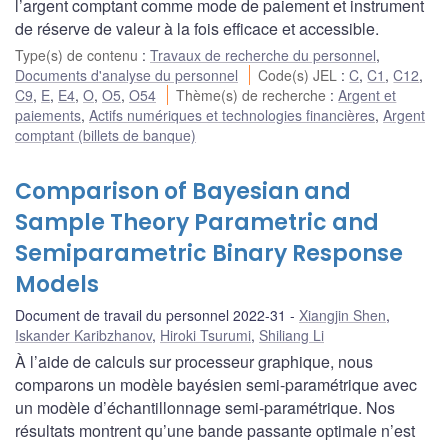
l’argent comptant comme mode de paiement et instrument
de réserve de valeur à la fois efficace et accessible.
Type(s) de contenu
:
Travaux de recherche du personnel
,
Documents d'analyse du personnel
Code(s) JEL
:
C
,
C1
,
C12
,
C9
,
E
,
E4
,
O
,
O5
,
O54
Thème(s) de recherche
:
Argent et
paiements
,
Actifs numériques et technologies financières
,
Argent
comptant (billets de banque)
Comparison of Bayesian and
Sample Theory Parametric and
Semiparametric Binary Response
Models
Document de travail du personnel 2022-31
Xiangjin Shen
,
Iskander Karibzhanov
,
Hiroki Tsurumi
,
Shiliang Li
À l’aide de calculs sur processeur graphique, nous
comparons un modèle bayésien semi-paramétrique avec
un modèle d’échantillonnage semi-paramétrique. Nos
résultats montrent qu’une bande passante optimale n’est