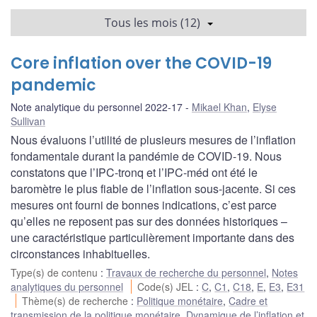
Tous les mois (12)
Core inflation over the COVID-19
pandemic
Note analytique du personnel 2022-17
Mikael Khan
,
Elyse
Sullivan
Nous évaluons l’utilité de plusieurs mesures de l’inflation
fondamentale durant la pandémie de COVID-19. Nous
constatons que l’IPC-tronq et l’IPC-méd ont été le
baromètre le plus fiable de l’inflation sous-jacente. Si ces
mesures ont fourni de bonnes indications, c’est parce
qu’elles ne reposent pas sur des données historiques –
une caractéristique particulièrement importante dans des
circonstances inhabituelles.
Type(s) de contenu
:
Travaux de recherche du personnel
,
Notes
analytiques du personnel
Code(s) JEL
:
C
,
C1
,
C18
,
E
,
E3
,
E31
Thème(s) de recherche
:
Politique monétaire
,
Cadre et
transmission de la politique monétaire
,
Dynamique de l’inflation et