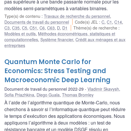
pas supérieure à une bande passante normale pour les
modèles semi-paramétriques à variables binaires.
Type(s) de contenu
:
Travaux de recherche du personnel
,
Documents de travail du personnel
Code(s) JEL
:
C
,
C1
,
C14
,
C3
,
C35
,
C5
,
C51
,
C6
,
C63
,
D
,
D1
Thème(s) de recherche
:
Modèles et outils
,
Méthodes économétriques, statistiques et
computationnelles
,
Système financier
,
Crédit aux ménages et aux
entreprises
Quantum Monte Carlo for
Economics: Stress Testing and
Macroeconomic Deep Learning
Document de travail du personnel 2022-29
Vladimir Skavysh
,
Sofia Priazhkina
,
Diego Guala
,
Thomas Bromley
À l’aide de l’algorithme quantique de Monte-Carlo, nous
cherchons à savoir si l’informatique quantique peut réduire
le temps d’exécution des applications économiques. Nous
appliquons l’algorithme à deux modèles : un test de
résistance bancaire et un modèle DSGE résolu en