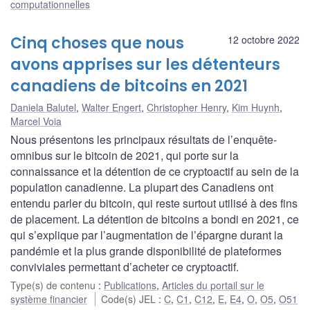
computationnelles
Cinq choses que nous
12 octobre 2022
avons apprises sur les détenteurs
canadiens de bitcoins en 2021
Daniela Balutel
,
Walter Engert
,
Christopher Henry
,
Kim Huynh
,
Marcel Voia
Nous présentons les principaux résultats de l’enquête-
omnibus sur le bitcoin de 2021, qui porte sur la
connaissance et la détention de ce cryptoactif au sein de la
population canadienne. La plupart des Canadiens ont
entendu parler du bitcoin, qui reste surtout utilisé à des fins
de placement. La détention de bitcoins a bondi en 2021, ce
qui s’explique par l’augmentation de l’épargne durant la
pandémie et la plus grande disponibilité de plateformes
conviviales permettant d’acheter ce cryptoactif.
Type(s) de contenu
:
Publications
,
Articles du portail sur le
système financier
Code(s) JEL
:
C
,
C1
,
C12
,
E
,
E4
,
O
,
O5
,
O51