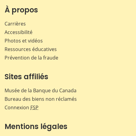
sur
sur
sur
par
Facebook
X
LinkedIn
courr
À propos
Carrières
Accessibilité
Photos et vidéos
Ressources éducatives
Prévention de la fraude
Sites affiliés
Musée de la Banque du Canada
Bureau des biens non réclamés
Connexion
FSP
Mentions légales