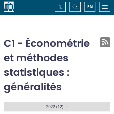
Accueil
Basculer
Togg
EN
Changez
la
navi
recherche
de
thème
C1 - Économétrie
et méthodes
statistiques :
généralités
2022 (12)