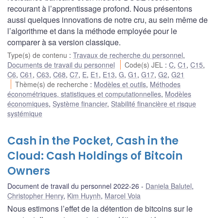
recourant à l’apprentissage profond. Nous présentons
aussi quelques innovations de notre cru, au sein même de
l’algorithme et dans la méthode employée pour le
comparer à sa version classique.
Type(s) de contenu
:
Travaux de recherche du personnel
,
Documents de travail du personnel
Code(s) JEL
:
C
,
C1
,
C15
,
C6
,
C61
,
C63
,
C68
,
C7
,
E
,
E1
,
E13
,
G
,
G1
,
G17
,
G2
,
G21
Thème(s) de recherche
:
Modèles et outils
,
Méthodes
économétriques, statistiques et computationnelles
,
Modèles
économiques
,
Système financier
,
Stabilité financière et risque
systémique
Cash in the Pocket, Cash in the
Cloud: Cash Holdings of Bitcoin
Owners
Document de travail du personnel 2022-26
Daniela Balutel
,
Christopher Henry
,
Kim Huynh
,
Marcel Voia
Nous estimons l’effet de la détention de bitcoins sur le