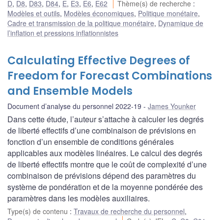
D
,
D8
,
D83
,
D84
,
E
,
E3
,
E6
,
E62
Thème(s) de recherche
:
Modèles et outils
,
Modèles économiques
,
Politique monétaire
,
Cadre et transmission de la politique monétaire
,
Dynamique de
l’inflation et pressions inflationnistes
Calculating Effective Degrees of
Freedom for Forecast Combinations
and Ensemble Models
Document d’analyse du personnel 2022-19
James Younker
Dans cette étude, l’auteur s’attache à calculer les degrés
de liberté effectifs d’une combinaison de prévisions en
fonction d’un ensemble de conditions générales
applicables aux modèles linéaires. Le calcul des degrés
de liberté effectifs montre que le coût de complexité d’une
combinaison de prévisions dépend des paramètres du
système de pondération et de la moyenne pondérée des
paramètres dans les modèles auxiliaires.
Type(s) de contenu
:
Travaux de recherche du personnel
,