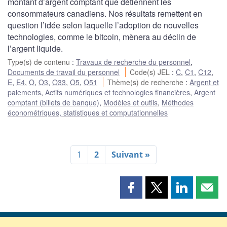
montant d’argent comptant que détiennent les
consommateurs canadiens. Nos résultats remettent en
question l’idée selon laquelle l’adoption de nouvelles
technologies, comme le bitcoin, mènera au déclin de
l’argent liquide.
Type(s) de contenu
:
Travaux de recherche du personnel
,
Documents de travail du personnel
Code(s) JEL
:
C
,
C1
,
C12
,
E
,
E4
,
O
,
O3
,
O33
,
O5
,
O51
Thème(s) de recherche
:
Argent et
paiements
,
Actifs numériques et technologies financières
,
Argent
comptant (billets de banque)
,
Modèles et outils
,
Méthodes
économétriques, statistiques et computationnelles
1
2
Suivant »
Partager
Partager
Partager
Part
cette
cette
cette
cette
page
page
page
page