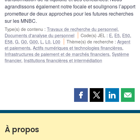
agrandissons également notre focale et soulignons l’apport
prometteur de deux approches pour les futures recherches
sur les MNBC.
Type(s) de contenu
:
Travaux de recherche du personnel
,
Documents d'analyse du personnel
Code(s) JEL
:
E
,
E5
,
E50
,
E58
,
G
,
G0
,
G00
,
L
,
L0
,
L00
Thème(s) de recherche
:
Argent
et paiements
,
Actifs numériques et technologies financières
,
Infrastructures de paiement et de marchés financiers
,
Système
financier
,
Institutions financières et intermédiation
Partager
Partager
Partager
Part
cette
cette
cette
cette
page
page
page
page
sur
sur
sur
par
Facebook
X
LinkedIn
courr
À propos