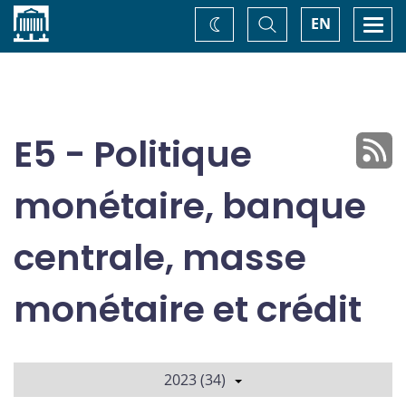
Accueil
Basculer
Togg
EN
Changez
la
navi
recherche
de
thème
E5 - Politique
monétaire, banque
centrale, masse
monétaire et crédit
2023 (34)