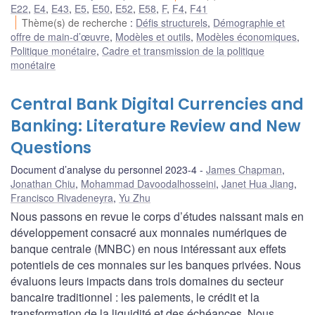
E22
,
E4
,
E43
,
E5
,
E50
,
E52
,
E58
,
F
,
F4
,
F41
Thème(s) de recherche
:
Défis structurels
,
Démographie et
offre de main-d’œuvre
,
Modèles et outils
,
Modèles économiques
,
Politique monétaire
,
Cadre et transmission de la politique
monétaire
Central Bank Digital Currencies and
Banking: Literature Review and New
Questions
Document d’analyse du personnel 2023-4
James Chapman
,
Jonathan Chiu
,
Mohammad Davoodalhosseini
,
Janet Hua Jiang
,
Francisco Rivadeneyra
,
Yu Zhu
Nous passons en revue le corps d’études naissant mais en
développement consacré aux monnaies numériques de
banque centrale (MNBC) en nous intéressant aux effets
potentiels de ces monnaies sur les banques privées. Nous
évaluons leurs impacts dans trois domaines du secteur
bancaire traditionnel : les paiements, le crédit et la
transformation de la liquidité et des échéances. Nous