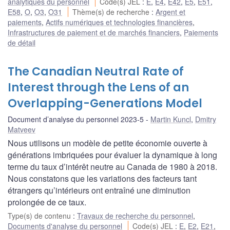
analytiques du personnel
Code(s) JEL
:
E
,
E4
,
E42
,
E5
,
E51
,
E58
,
O
,
O3
,
O31
Thème(s) de recherche
:
Argent et
paiements
,
Actifs numériques et technologies financières
,
Infrastructures de paiement et de marchés financiers
,
Paiements
de détail
The Canadian Neutral Rate of
Interest through the Lens of an
Overlapping-Generations Model
Document d’analyse du personnel 2023-5
Martin Kuncl
,
Dmitry
Matveev
Nous utilisons un modèle de petite économie ouverte à
générations imbriquées pour évaluer la dynamique à long
terme du taux d’intérêt neutre au Canada de 1980 à 2018.
Nous constatons que les variations des facteurs tant
étrangers qu’intérieurs ont entraîné une diminution
prolongée de ce taux.
Type(s) de contenu
:
Travaux de recherche du personnel
,
Documents d'analyse du personnel
Code(s) JEL
:
E
,
E2
,
E21
,